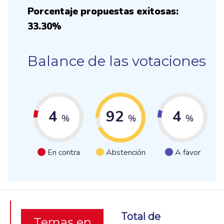
Porcentaje propuestas exitosas:
33.30%
Balance de las votaciones
4
92
4
%
%
%
En contra
Abstención
A favor
Total de
Temas en