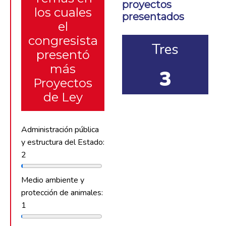
proyectos
los cuales
presentados
el
congresista
Tres
presentó
más
3
Proyectos
de Ley
Administración pública
y estructura del Estado:
2
Medio ambiente y
protección de animales:
1