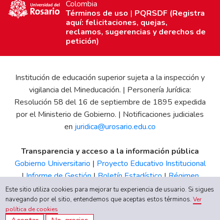
Colombia
Términos de uso
|
PQRSDF (Registra
aquí: felicitaciones, quejas,
reclamos, sugerencias y derechos de
petición)
Institución de educación superior sujeta a la inspección y
vigilancia del Mineducación. | Personería Jurídica:
Resolución 58 del 16 de septiembre de 1895 expedida
por el Ministerio de Gobierno. | Notificaciones judiciales
en
juridica@urosario.edu.co
Transparencia y acceso a la información pública
Gobierno Universitario
|
Proyecto Educativo Institucional
|
Informe de Gestión
|
Boletín Estadístico
|
Régimen
Tributario
|
Estados Financieros
|
Código de Ética
|
Canal
Este sitio utiliza cookies para mejorar tu experiencia de usuario. Si sigues
navegando por el sitio, entendemos que aceptas estos términos.
de Integridad UR
Ver
política de cookies