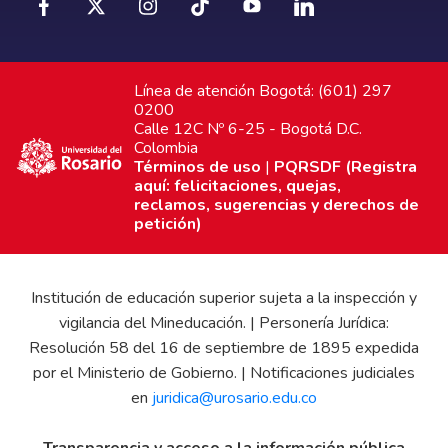
Línea de atención Bogotá: (601) 297
0200
Calle 12C Nº 6-25 - Bogotá D.C.
Colombia
Términos de uso
|
PQRSDF (Registra
aquí: felicitaciones, quejas,
reclamos, sugerencias y derechos de
petición)
Institución de educación superior sujeta a la inspección y
vigilancia del Mineducación. | Personería Jurídica:
Resolución 58 del 16 de septiembre de 1895 expedida
por el Ministerio de Gobierno. | Notificaciones judiciales
en
juridica@urosario.edu.co