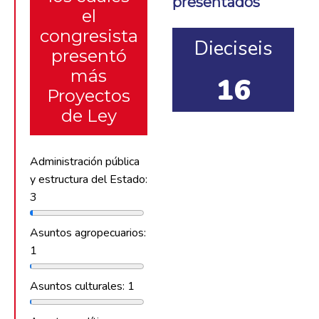
presentados
el
congresista
Dieciseis
presentó
más
16
Proyectos
de Ley
Administración pública
y estructura del Estado:
3
Asuntos agropecuarios:
1
Asuntos culturales: 1