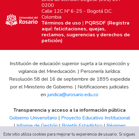
0200
Calle 12C Nº 6-25 - Bogotá D.C.
Colombia
Términos de uso
|
PQRSDF (Registra
aquí: felicitaciones, quejas,
reclamos, sugerencias y derechos de
petición)
Institución de educación superior sujeta a la inspección y
vigilancia del Mineducación. | Personería Jurídica:
Resolución 58 del 16 de septiembre de 1895 expedida
por el Ministerio de Gobierno. | Notificaciones judiciales
en
juridica@urosario.edu.co
Transparencia y acceso a la información pública
Gobierno Universitario
|
Proyecto Educativo Institucional
|
Informe de Gestión
|
Boletín Estadístico
|
Régimen
Tributario
|
Estados Financieros
|
Código de Ética
|
Canal
Este sitio utiliza cookies para mejorar tu experiencia de usuario. Si sigues