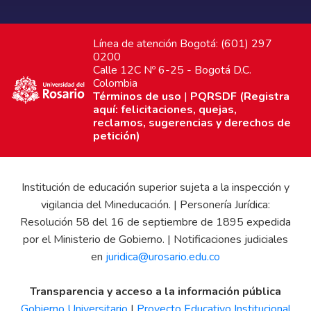
Línea de atención Bogotá: (601) 297
0200
Calle 12C Nº 6-25 - Bogotá D.C.
Colombia
Términos de uso
|
PQRSDF (Registra
aquí: felicitaciones, quejas,
reclamos, sugerencias y derechos de
petición)
Institución de educación superior sujeta a la inspección y
vigilancia del Mineducación. | Personería Jurídica:
Resolución 58 del 16 de septiembre de 1895 expedida
por el Ministerio de Gobierno. | Notificaciones judiciales
en
juridica@urosario.edu.co
Transparencia y acceso a la información pública
Gobierno Universitario
|
Proyecto Educativo Institucional