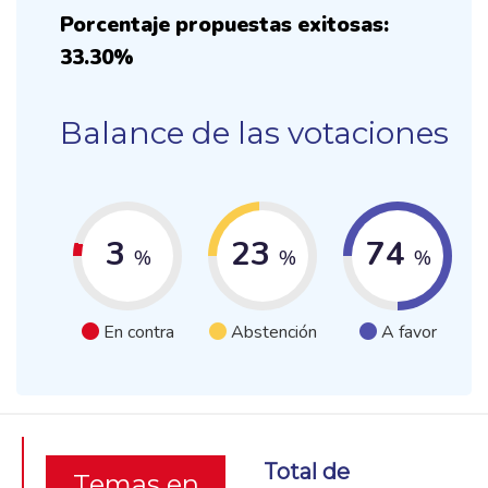
Porcentaje propuestas exitosas:
33.30%
Balance de las votaciones
3
23
74
%
%
%
En contra
Abstención
A favor
Total de
Temas en