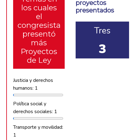
proyectos
los cuales
presentados
el
congresista
Tres
presentó
más
3
Proyectos
de Ley
Justicia y derechos
humanos: 1
Política social y
derechos sociales: 1
Transporte y movilidad:
1