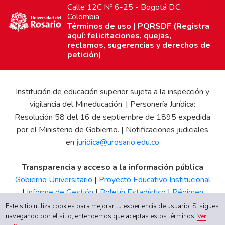
Calle 12C Nº 6-25 - Bogotá D.C.
Colombia
Términos de uso
|
PQRSDF (Registra
aquí: felicitaciones, quejas,
reclamos, sugerencias y derechos de
petición)
Institución de educación superior sujeta a la inspección y
vigilancia del Mineducación. | Personería Jurídica:
Resolución 58 del 16 de septiembre de 1895 expedida
por el Ministerio de Gobierno. | Notificaciones judiciales
en
juridica@urosario.edu.co
Transparencia y acceso a la información pública
Gobierno Universitario
|
Proyecto Educativo Institucional
|
Informe de Gestión
|
Boletín Estadístico
|
Régimen
Tributario
|
Estados Financieros
|
Código de Ética
|
Canal
Este sitio utiliza cookies para mejorar tu experiencia de usuario. Si sigues
navegando por el sitio, entendemos que aceptas estos términos.
de Integridad UR
Ver