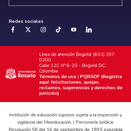
Redes sociales
Línea de atención Bogotá: (601) 297
0200
Calle 12C Nº 6-25 - Bogotá D.C.
Colombia
Términos de uso
|
PQRSDF (Registra
aquí: felicitaciones, quejas,
reclamos, sugerencias y derechos de
petición)
Institución de educación superior sujeta a la inspección y
vigilancia del Mineducación. | Personería Jurídica:
Resolución 58 del 16 de septiembre de 1895 expedida