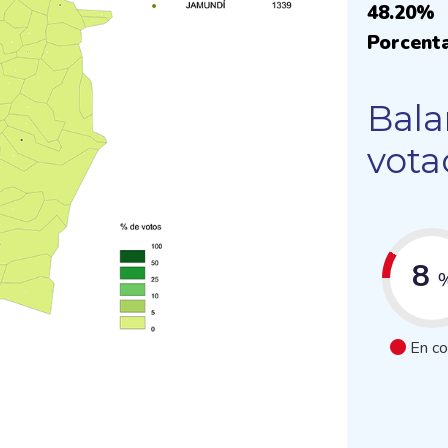
48.20%
Porcenta
Bala
vota
8
En co