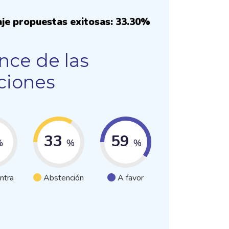
je propuestas exitosas: 33.30%
nce de las
ciones
33
59
%
%
%
ntra
Abstención
A favor