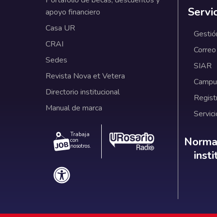
Portafolio de becas, descuentos y
Servi
apoyo financiero
Casa UR
Gestió
CRAI
Correo
Sedes
SIAR
Revista Nova et Vetera
Campus
Directorio institucional
Regist
Manual de marca
Servici
Trabaja
Norm
Normat
con
nosotros.
inst