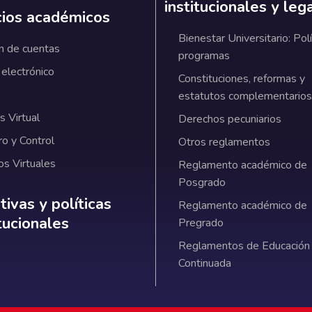
institucionales y leg
cios académicos
Bienestar Universitario: Polí
n de cuentas
programas
 electrónico
Constituciones, reformas y
estatutos complementarios
 Virtual
Derechos pecuniarios
ro y Control
Otros reglamentos
os Virtuales
Reglamento académico de
Posgrado
ativas y políticas institucionales
ivas y políticas
Reglamento académico de
itucionales
Pregrado
Reglamentos de Educación
Continuada