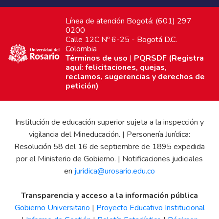
Línea de atención Bogotá: (601) 297
0200
Calle 12C Nº 6-25 - Bogotá D.C.
Colombia
Términos de uso
|
PQRSDF (Registra
aquí: felicitaciones, quejas,
reclamos, sugerencias y derechos de
petición)
Institución de educación superior sujeta a la inspección y
vigilancia del Mineducación. | Personería Jurídica:
Resolución 58 del 16 de septiembre de 1895 expedida
por el Ministerio de Gobierno. | Notificaciones judiciales
en
juridica@urosario.edu.co
Transparencia y acceso a la información pública
Gobierno Universitario
|
Proyecto Educativo Institucional