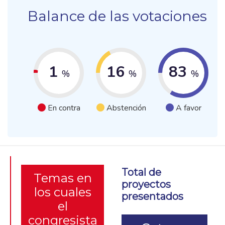
Balance de las votaciones
1
16
83
%
%
%
En contra
Abstención
A favor
Total de
Temas en
proyectos
los cuales
presentados
el
congresista