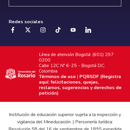
Redes sociales
Línea de atención Bogotá: (601) 297
0200
Calle 12C Nº 6-25 - Bogotá D.C.
Colombia
Términos de uso
|
PQRSDF (Registra
aquí: felicitaciones, quejas,
reclamos, sugerencias y derechos de
petición)
Institución de educación superior sujeta a la inspección y
vigilancia del Mineducación. | Personería Jurídica:
Resolución 58 del 16 de septiembre de 1895 expedida