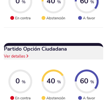
0
40
60
%
%
%
En contra
Abstención
A favor
Partido Opción Ciudadana
Ver detalles
0
40
60
%
%
%
En contra
Abstención
A favor