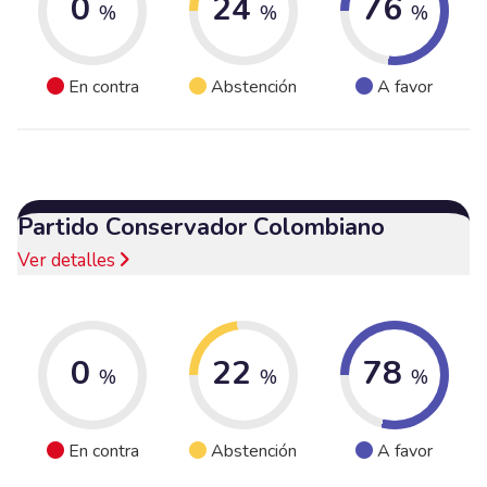
0
24
76
%
%
%
En contra
Abstención
A favor
Partido Conservador Colombiano
Ver detalles
0
22
78
%
%
%
En contra
Abstención
A favor