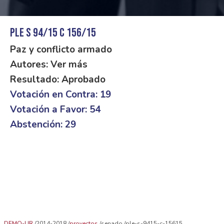
PLE S 94/15 C 156/15
Paz y conflicto armado
Autores: Ver más
Resultado: Aprobado
Votación en Contra: 19
Votación a Favor: 54
Abstención: 29
DEMO-UR
2014-2018
proyectos
senado
ple-s-9415-c-15615