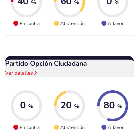
40
60
0
%
%
%
En contra
Abstención
A favor
Partido Opción Ciudadana
Ver detalles
0
20
80
%
%
%
En contra
Abstención
A favor