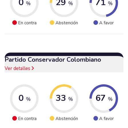
0
29
71
%
%
%
En contra
Abstención
A favor
Partido Conservador Colombiano
Ver detalles
0
33
67
%
%
%
En contra
Abstención
A favor