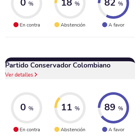
0
18
82
%
%
%
En contra
Abstención
A favor
Partido Conservador Colombiano
Ver detalles
0
11
89
%
%
%
En contra
Abstención
A favor