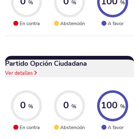
0
0
100
%
%
%
En contra
Abstención
A favor
Partido Opción Ciudadana
Ver detalles
0
0
100
%
%
%
En contra
Abstención
A favor