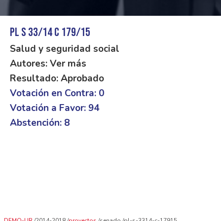
PL S 33/14 C 179/15
Salud y seguridad social
Autores: Ver más
Resultado: Aprobado
Votación en Contra: 0
Votación a Favor: 94
Abstención: 8
DEMO-UR
2014-2018
proyectos
senado
pl-s-3314-c-17915