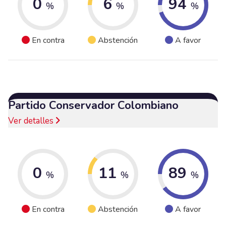
0
6
94
%
%
%
En contra
Abstención
A favor
Partido Conservador Colombiano
Ver detalles
0
11
89
%
%
%
En contra
Abstención
A favor