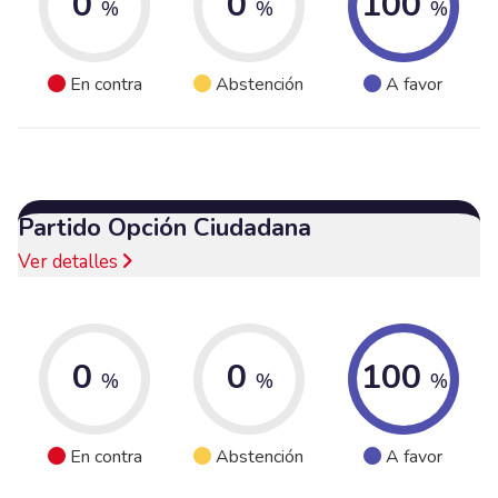
0
0
100
%
%
%
En contra
Abstención
A favor
Partido Opción Ciudadana
Ver detalles
0
0
100
%
%
%
En contra
Abstención
A favor