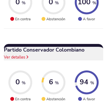
0
0
100
%
%
%
En contra
Abstención
A favor
Partido Conservador Colombiano
Ver detalles
0
6
94
%
%
%
En contra
Abstención
A favor