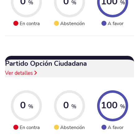
0
0
100
%
%
%
En contra
Abstención
A favor
Partido Opción Ciudadana
Ver detalles
0
0
100
%
%
%
En contra
Abstención
A favor