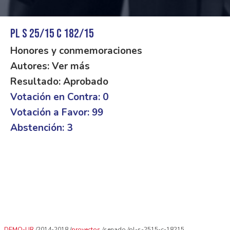
PL S 25/15 C 182/15
Honores y conmemoraciones
Autores: Ver más
Resultado: Aprobado
Votación en Contra: 0
Votación a Favor: 99
Abstención: 3
DEMO-UR
2014-2018
proyectos
senado
pl-s-2515-c-18215