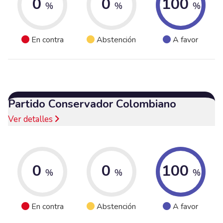
0
0
100
%
%
%
En contra
Abstención
A favor
Partido Conservador Colombiano
Ver detalles
0
0
100
%
%
%
En contra
Abstención
A favor