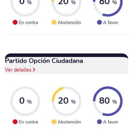
0
20
80
%
%
%
En contra
Abstención
A favor
Partido Opción Ciudadana
Ver detalles
0
20
80
%
%
%
En contra
Abstención
A favor