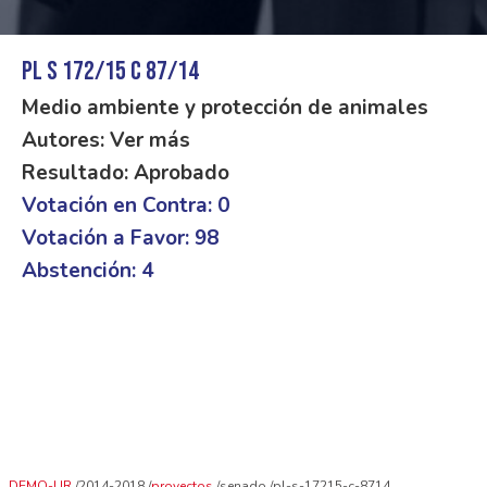
PL S 172/15 C 87/14
Medio ambiente y protección de animales
Autores: Ver más
Resultado: Aprobado
Votación en Contra: 0
Votación a Favor: 98
Abstención: 4
DEMO-UR
2014-2018
proyectos
senado
pl-s-17215-c-8714