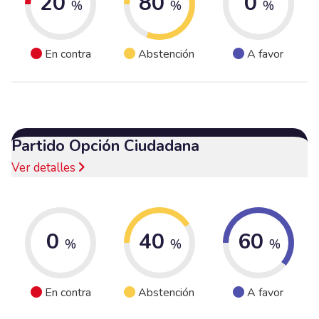
20
80
0
%
%
%
En contra
Abstención
A favor
Partido Opción Ciudadana
Ver detalles
0
40
60
%
%
%
En contra
Abstención
A favor