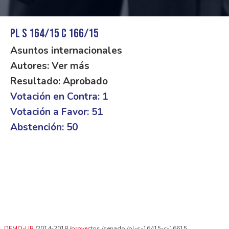
PL S 164/15 C 166/15
Asuntos internacionales
Autores: Ver más
Resultado: Aprobado
Votación en Contra: 1
Votación a Favor: 51
Abstención: 50
DEMO-UR
2014-2018
proyectos
senado
pl-s-16415-c-16615