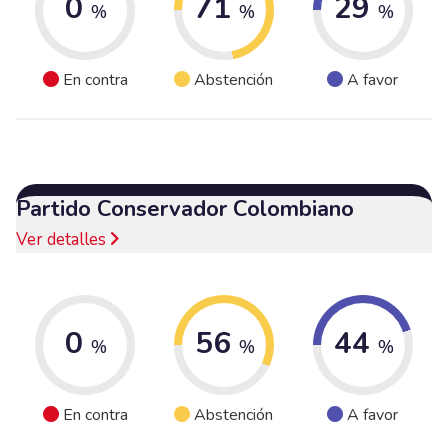
0
71
29
%
%
%
En contra
Abstención
A favor
Partido Conservador Colombiano
Ver detalles
0
56
44
%
%
%
En contra
Abstención
A favor