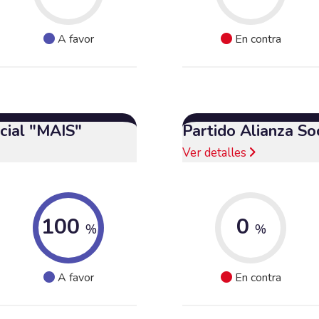
A favor
En contra
cial "MAIS"
Partido Alianza So
Ver detalles
100
0
%
%
A favor
En contra