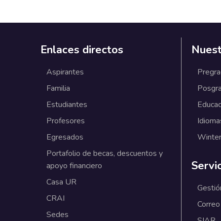
Enlaces directos
Nuest
Aspirantes
Pregr
Familia
Posgr
Estudiantes
Educac
Profesores
Idioma
Egresados
Winter
Portafolio de becas, descuentos y
Servi
apoyo financiero
Casa UR
Gestió
CRAI
Correo
Sedes
SIAR