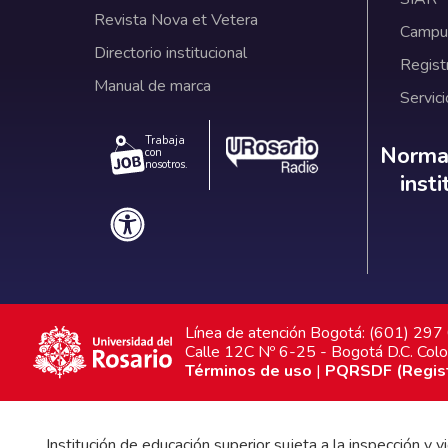
Revista Nova et Vetera
Campus
Directorio institucional
Regist
Manual de marca
Servici
Trabaja
Norm
Normat
con
nosotros.
inst
Línea de atención Bogotá: (601) 29
Calle 12C Nº 6-25 - Bogotá D.C. Col
Términos de uso
|
PQRSDF (Registr
Institución de educación superior sujeta a la inspección y