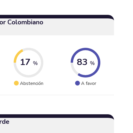
or Colombiano
17
83
%
%
Abstención
A favor
rde