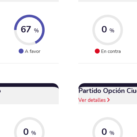
67
0
%
%
A favor
En contra
o
Partido Opción Ci
Ver detalles
0
0
%
%