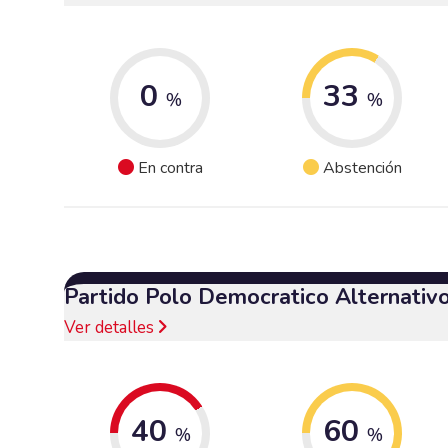
0
33
%
%
En contra
Abstención
Partido Polo Democratico Alternativ
Ver detalles
40
60
%
%