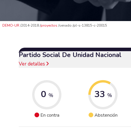
DEMO-UR
2014-2018
proyectos
senado
pl-s-13815-c-20015
Partido Social De Unidad Nacional
Ver detalles
0
33
%
%
En contra
Abstención