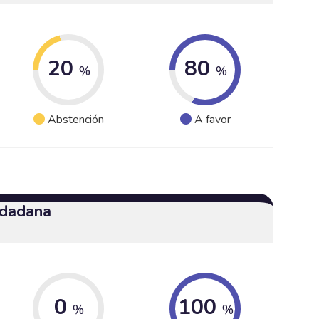
20
80
%
%
Abstención
A favor
udadana
0
100
%
%