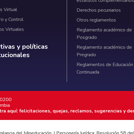
estatutos complementarios
 Virtual
Derechos pecuniarios
ro y Control
Otros reglamentos
os Virtuales
Reglamento académico de
Posgrado
ativas y políticas institucionales
ivas y políticas
Reglamento académico de
itucionales
Pregrado
Reglamentos de Educación
Continuada
7 0200
ombia
a aquí: felicitaciones, quejas, reclamos, sugerencias y de
 vigilancia del Mineducación. | Personería Jurídica: Resolución 58