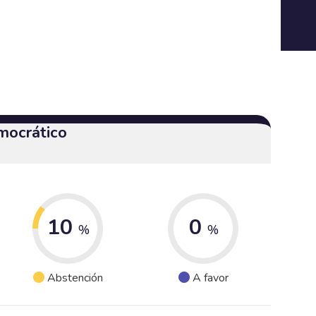
mocrático
10
0
%
%
Abstención
A favor