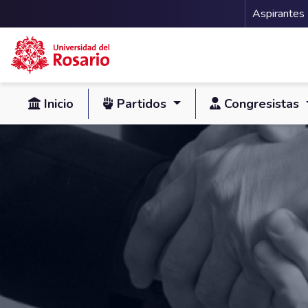
Menu 
Aspirantes
Pasar al contenido principal
Inicio
Partidos
Congresistas