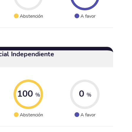
Abstención
A favor
cial Independiente
100
0
%
%
Abstención
A favor