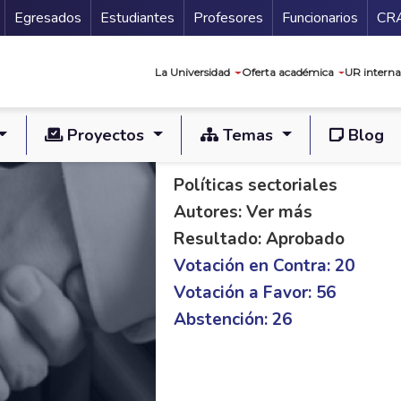
Secundario
Gu
Egresados
Estudiantes
Profesores
Funcionarios
CR
Navegación prin
La Universidad
Oferta académica
UR interna
Proyectos
Temas
Blog
PL S 138/15 C 200/
Políticas sectoriales
Autores: Ver más
Resultado: Aprobado
Votación en Contra: 20
Votación a Favor: 56
Abstención: 26