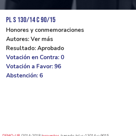
PL S 130/14 C 90/15
Honores y conmemoraciones
Autores: Ver más
Resultado: Aprobado
Votación en Contra: 0
Votación a Favor: 96
Abstención: 6
DEMO-UR
2014-2018
proyectos
senado
pl-s-13014-c-9015