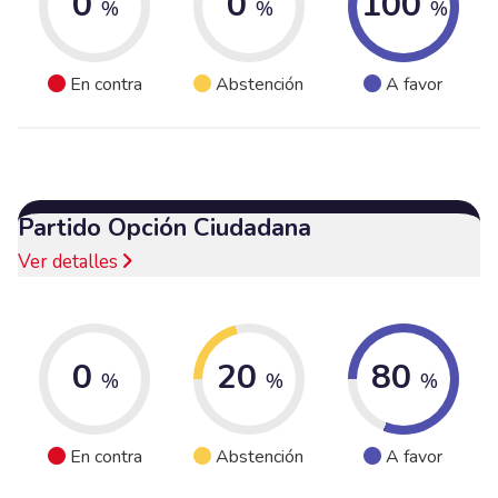
0
0
100
%
%
%
En contra
Abstención
A favor
Partido Opción Ciudadana
Ver detalles
0
20
80
%
%
%
En contra
Abstención
A favor