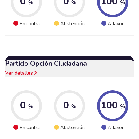
0
0
100
%
%
%
En contra
Abstención
A favor
Partido Opción Ciudadana
Ver detalles
0
0
100
%
%
%
En contra
Abstención
A favor