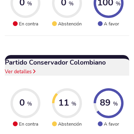
0
0
100
%
%
%
En contra
Abstención
A favor
Partido Conservador Colombiano
Ver detalles
0
11
89
%
%
%
En contra
Abstención
A favor