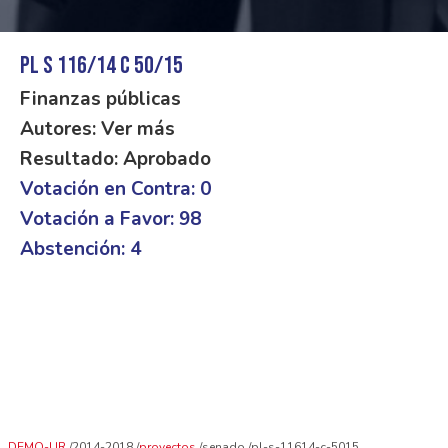
PL S 116/14 C 50/15
Finanzas públicas
Autores: Ver más
Resultado: Aprobado
Votación en Contra: 0
Votación a Favor: 98
Abstención: 4
DEMO-UR
2014-2018
proyectos
senado
pl-s-11614-c-5015