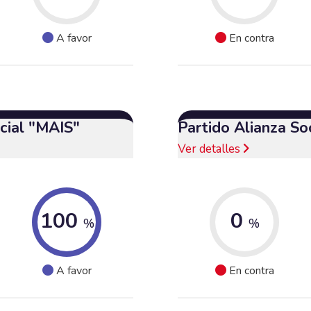
A favor
En contra
cial "MAIS"
Partido Alianza So
Ver detalles
100
0
%
%
A favor
En contra