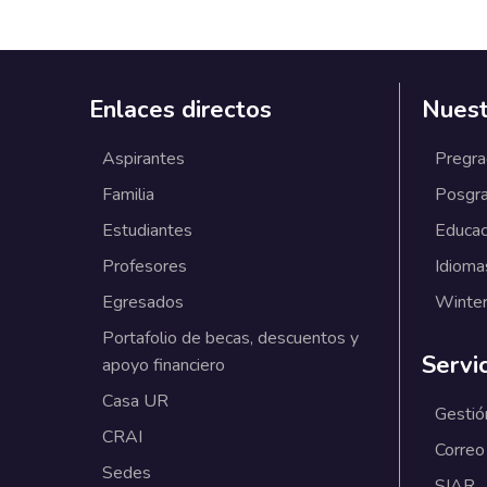
Enlaces directos
Nuest
Aspirantes
Pregr
Familia
Posgr
Estudiantes
Educac
Profesores
Idioma
Egresados
Winter
Portafolio de becas, descuentos y
Servi
apoyo financiero
Casa UR
Gestió
CRAI
Correo
Sedes
SIAR