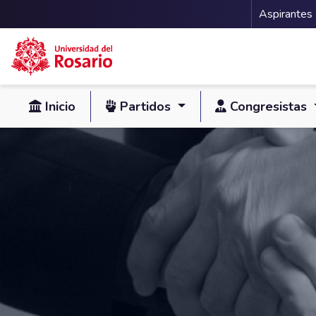
Menu 
Aspirantes
Pasar al contenido principal
Inicio
Partidos
Congresistas