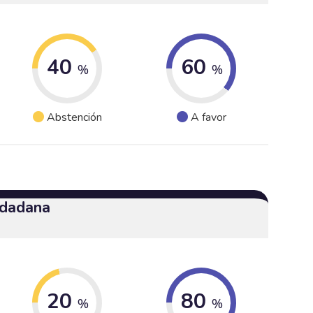
40
60
%
%
Abstención
A favor
udadana
20
80
%
%