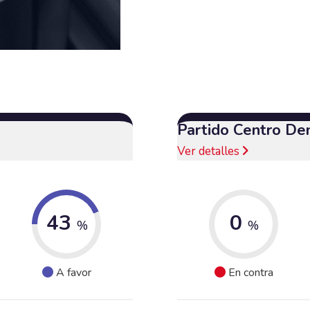
Partido Centro De
Ver detalles
43
0
%
%
A favor
En contra