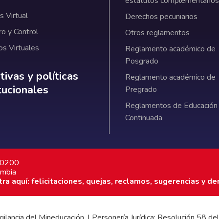
estatutos complementarios
 Virtual
Derechos pecuniarios
ro y Control
Otros reglamentos
os Virtuales
Reglamento académico de
Posgrado
ativas y políticas institucionales
ivas y políticas
Reglamento académico de
itucionales
Pregrado
Reglamentos de Educación
Continuada
7 0200
ombia
a aquí: felicitaciones, quejas, reclamos, sugerencias y de
 vigilancia del Mineducación. | Personería Jurídica: Resolución 58