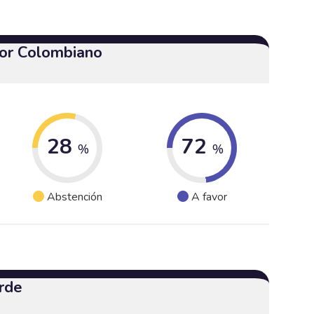
or Colombiano
28
72
%
%
Abstención
A favor
rde