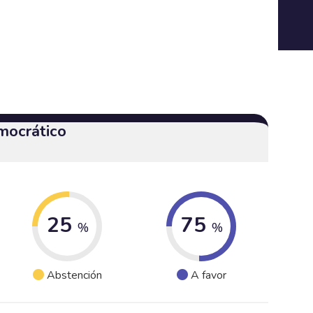
mocrático
25
75
%
%
Abstención
A favor