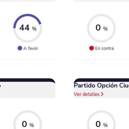
44
0
%
%
A favor
En contra
o
Partido Opción Ci
Ver detalles
0
0
%
%