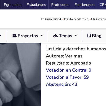
Secundario
Gu
Egresados
Estudiantes
Profesores
Funcionarios
CR
Navegación prin
La Universidad
Oferta académica
UR interna
Proyectos
Temas
Blog
PL S 115/14 C 232/
Justicia y derechos humano
Autores: Ver más
Resultado: Aprobado
Votación en Contra: 0
Votación a Favor: 59
Abstención: 43