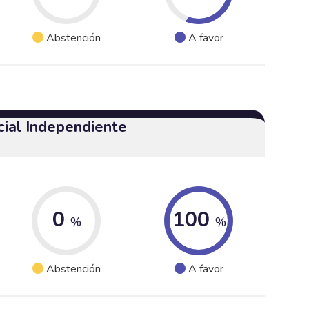
Abstención
A favor
cial Independiente
0
100
%
%
Abstención
A favor