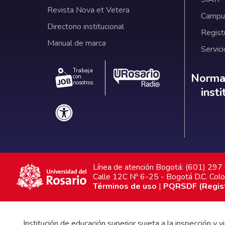
Revista Nova et Vetera
Campus
Directorio institucional
Regist
Manual de marca
Servici
Trabaja
Norm
Normat
con
nosotros.
inst
Línea de atención Bogotá: (601) 29
Calle 12C Nº 6-25 - Bogotá D.C. Col
Términos de uso
|
PQRSDF (Registr
Institución de educación superior sujeta a la inspección y