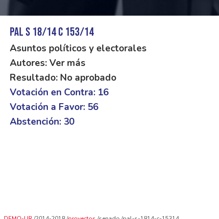
PAL S 18/14 C 153/14
Asuntos políticos y electorales
Autores: Ver más
Resultado: No aprobado
Votación en Contra: 16
Votación a Favor: 56
Abstención: 30
DEMO-UR
2014-2018
proyectos
senado
pal-s-1814-c-15314