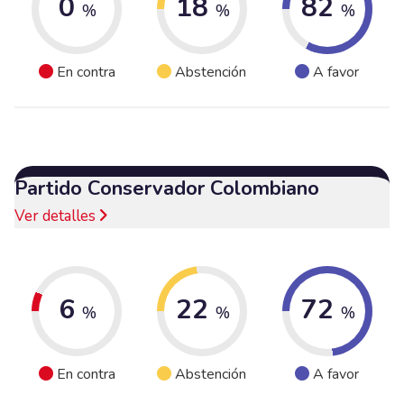
0
18
82
%
%
%
En contra
Abstención
A favor
Partido Conservador Colombiano
Ver detalles
6
22
72
%
%
%
En contra
Abstención
A favor