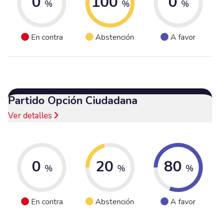
0
100
0
%
%
%
En contra
Abstención
A favor
Partido Opción Ciudadana
Ver detalles
0
20
80
%
%
%
En contra
Abstención
A favor