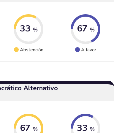
33
67
%
%
Abstención
A favor
crático Alternativo
67
33
%
%