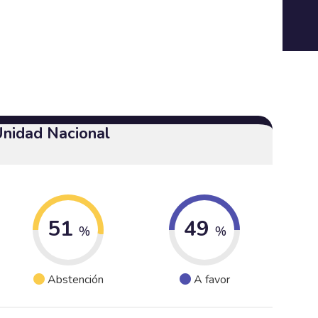
Unidad Nacional
51
49
%
%
Abstención
A favor