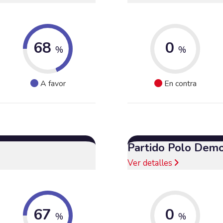
68
0
%
%
A favor
En contra
Partido Polo Demo
Ver detalles
67
0
%
%