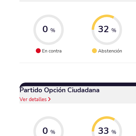
0
32
%
%
En contra
Abstención
Partido Opción Ciudadana
Ver detalles
0
33
%
%