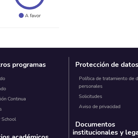
A favor
ros programas
Protección de dato
ado
Política de tratamiento de 
personales
ado
Solicitudes
ión Continua
Aviso de privacidad
s
 School
Documentos
institucionales y leg
cios académicos