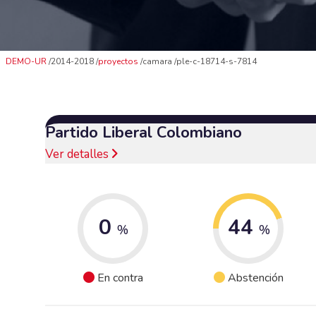
DEMO-UR
2014-2018
proyectos
camara
ple-c-18714-s-7814
Partido Liberal Colombiano
Ver detalles
0
44
%
%
En contra
Abstención