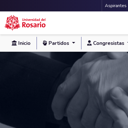
Menu 
Aspirantes
Pasar al contenido principal
Inicio
Partidos
Congresistas