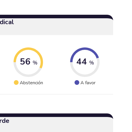
dical
56
44
%
%
Abstención
A favor
rde