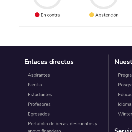
En contra
Abstención
Enlaces directos
Nuest
Aspirantes
Pregr
Familia
Posgr
Estudiantes
Educac
Profesores
Idioma
Egresados
Winter
Portafolio de becas, descuentos y
Servi
apoyo financiero