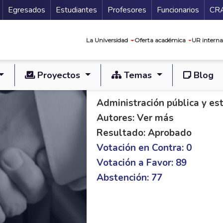
Secundario
Gu
Egresados
Estudiantes
Profesores
Funcionarios
CR
Navegación prin
La Universidad
Oferta académica
UR interna
Proyectos
Temas
Blog
PLE C 187/14 S 78/
Administración pública y es
Autores: Ver más
Resultado: Aprobado
Votación en Contra: 0
Votación a Favor: 89
Abstención: 77