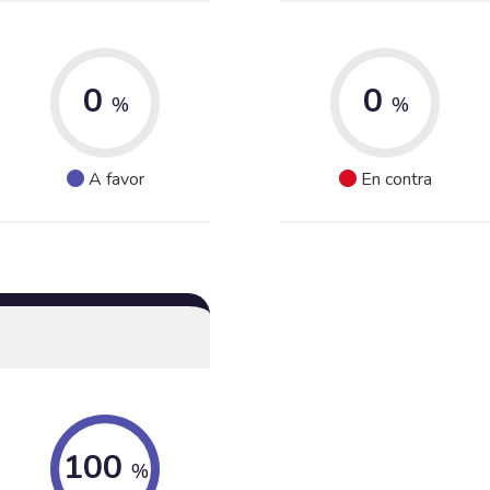
0
0
%
%
A favor
En contra
100
%