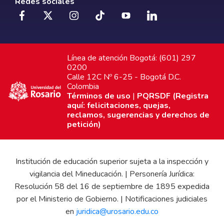
Redes sociales
Línea de atención Bogotá: (601) 297
0200
Calle 12C Nº 6-25 - Bogotá D.C.
Colombia
Términos de uso
|
PQRSDF (Registra
aquí: felicitaciones, quejas,
reclamos, sugerencias y derechos de
petición)
Institución de educación superior sujeta a la inspección y
vigilancia del Mineducación. | Personería Jurídica:
Resolución 58 del 16 de septiembre de 1895 expedida
por el Ministerio de Gobierno. | Notificaciones judiciales
en
juridica@urosario.edu.co