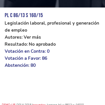
PL C 86/13 S 160/15
Legislación laboral, profesional y generación
de empleo
Autores: Ver más
Resultado: No aprobado
Votación en Contra: 0
Votación a Favor: 86
Abstención: 80
DEMO-UR
2014-2018
proyectos
camara
pl-c-8613-s-16015