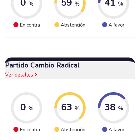
0
59
41
%
%
%
En contra
Abstención
A favor
Partido Cambio Radical
Ver detalles
0
63
38
%
%
%
En contra
Abstención
A favor