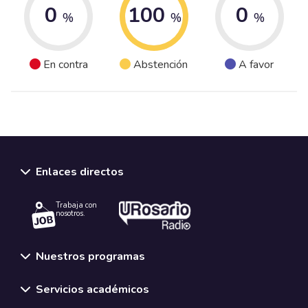
0
100
0
%
%
%
En contra
Abstención
A favor
Enlaces directos
Trabaja con
nosotros.
Nuestros programas
Servicios académicos