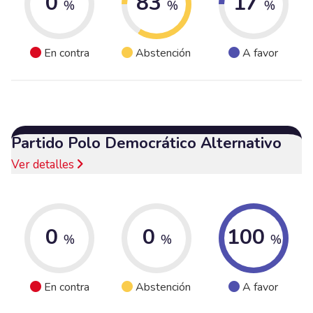
0
83
17
%
%
%
En contra
Abstención
A favor
Partido Polo Democrático Alternativo
Ver detalles
0
0
100
%
%
%
En contra
Abstención
A favor