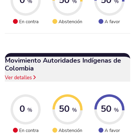
0
50
50
%
%
%
En contra
Abstención
A favor
Movimiento Autoridades Indígenas de
Colombia
Ver detalles
0
50
50
%
%
%
En contra
Abstención
A favor