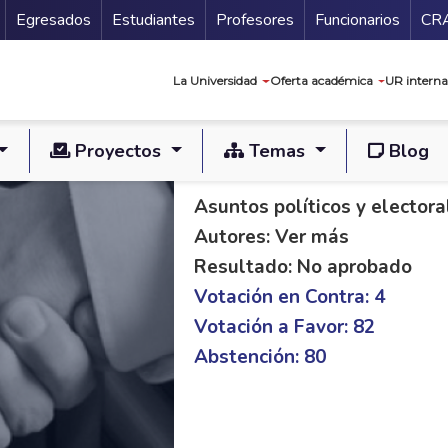
Secundario
Gu
Egresados
Estudiantes
Profesores
Funcionarios
CR
Navegación prin
La Universidad
Oferta académica
UR interna
Proyectos
Temas
Blog
PL C 73/14 S 101/1
Asuntos políticos y electora
Autores: Ver más
Resultado: No aprobado
Votación en Contra: 4
Votación a Favor: 82
Abstención: 80