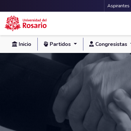
Menu 
Aspirantes
Pasar al contenido principal
Inicio
Partidos
Congresistas