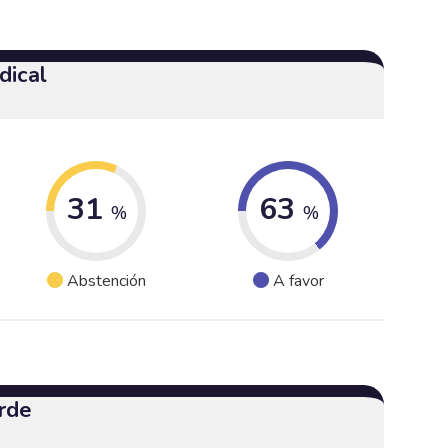
dical
31
63
%
%
Abstención
A favor
rde