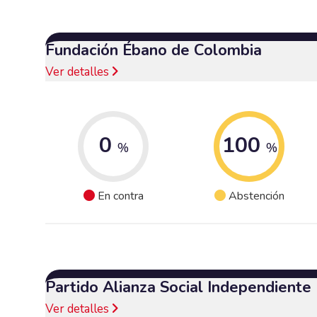
Fundación Ébano de Colombia
Ver detalles
0
100
%
%
En contra
Abstención
Partido Alianza Social Independiente
Ver detalles