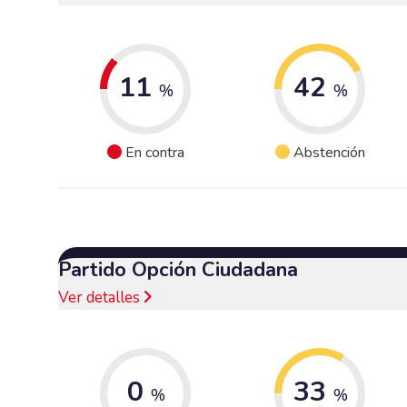
11
42
%
%
En contra
Abstención
Partido Opción Ciudadana
Ver detalles
0
33
%
%