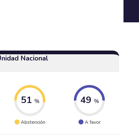
Unidad Nacional
51
49
%
%
Abstención
A favor