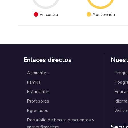
En contra
Abstención
Enlaces directos
Nuest
Aspirantes
Pregr
Familia
Posgr
Estudiantes
Educac
Profesores
Idioma
Egresados
Winter
Portafolio de becas, descuentos y
Servi
apoyo financiero