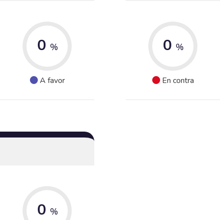
0
0
%
%
A favor
En contra
0
%