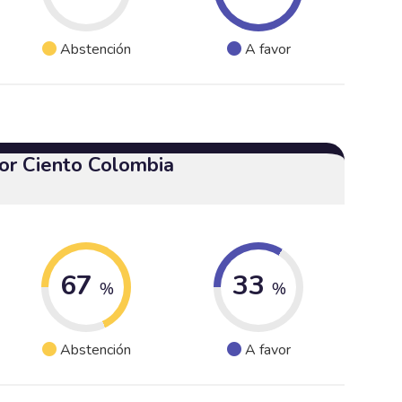
Abstención
A favor
or Ciento Colombia
67
33
%
%
Abstención
A favor