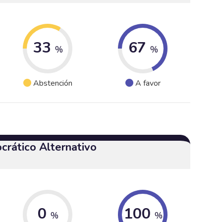
33
67
%
%
Abstención
A favor
crático Alternativo
0
100
%
%