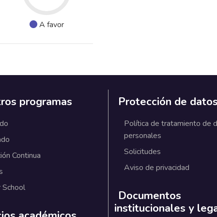
A favor
ros programas
Protección de dato
ado
Política de tratamiento de 
personales
ado
Solicitudes
ión Continua
Aviso de privacidad
s
 School
Documentos
institucionales y leg
cios académicos