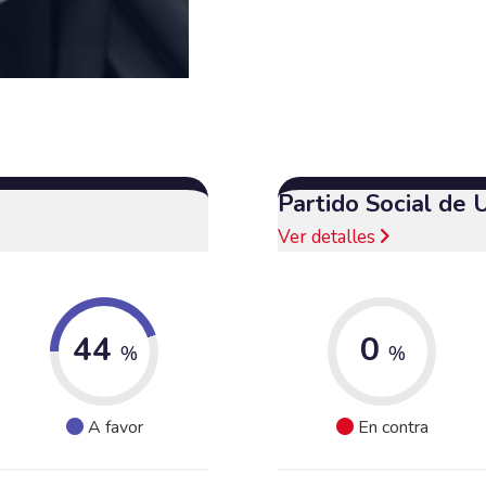
Partido Social de 
Ver detalles
44
0
%
%
A favor
En contra