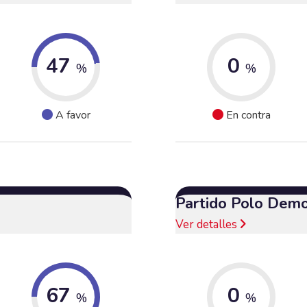
47
0
%
%
A favor
En contra
Partido Polo Demo
Ver detalles
67
0
%
%