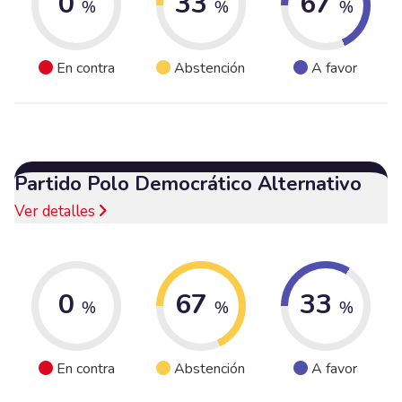
0
33
67
%
%
%
En contra
Abstención
A favor
Partido Polo Democrático Alternativo
Ver detalles
0
67
33
%
%
%
En contra
Abstención
A favor