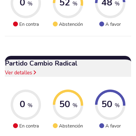
0
52
48
%
%
%
En contra
Abstención
A favor
Partido Cambio Radical
Ver detalles
0
50
50
%
%
%
En contra
Abstención
A favor