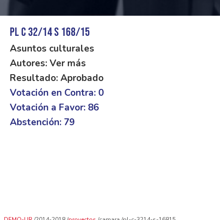
PL C 32/14 S 168/15
Asuntos culturales
Autores: Ver más
Resultado: Aprobado
Votación en Contra: 0
Votación a Favor: 86
Abstención: 79
DEMO-UR
2014-2018
proyectos
camara
pl-c-3214-s-16815