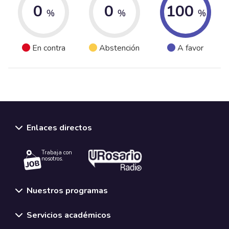
0
0
100
%
%
%
En contra
Abstención
A favor
Enlaces directos
Trabaja con
nosotros.
Nuestros programas
Servicios académicos