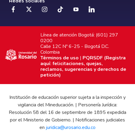
Redes sociales
Línea de atención Bogotá: (601) 297
0200
Calle 12C Nº 6-25 - Bogotá D.C.
Colombia
Términos de uso
|
PQRSDF (Registra
aquí: felicitaciones, quejas,
reclamos, sugerencias y derechos de
petición)
Institución de educación superior sujeta a la inspección y
vigilancia del Mineducación. | Personería Jurídica:
Resolución 58 del 16 de septiembre de 1895 expedida
por el Ministerio de Gobierno. | Notificaciones judiciales
en
juridica@urosario.edu.co