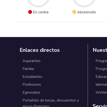
En contra
Abstención
Enlaces directos
Nuest
Aspirantes
Pregr
Familia
Posgr
Estudiantes
Educac
Profesores
Idioma
Egresados
Winter
Portafolio de becas, descuentos y
Servi
apoyo financiero