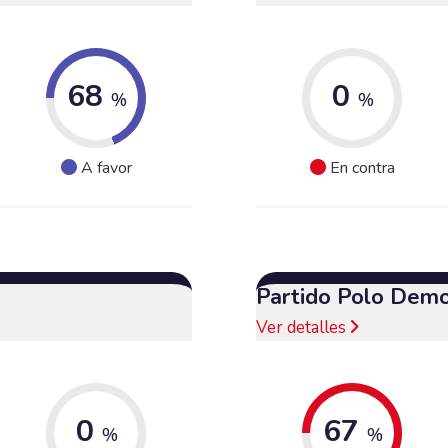
68
0
%
%
A favor
En contra
Partido Polo Demo
Ver detalles
0
67
%
%