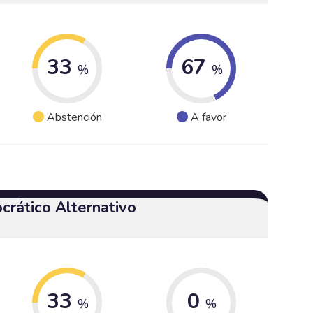
33
67
%
%
Abstención
A favor
crático Alternativo
33
0
%
%