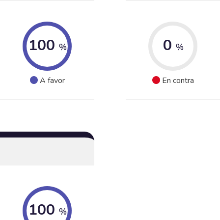
100
0
%
%
A favor
En contra
100
%