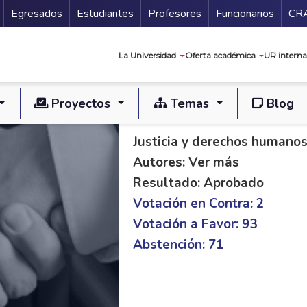
Secundario
Gu
Egresados
Estudiantes
Profesores
Funcionarios
CR
Navegación prin
La Universidad
Oferta académica
UR interna
Proyectos
Temas
Blog
PL C 217/14 S 107/
Justicia y derechos humano
Autores: Ver más
Resultado: Aprobado
Votación en Contra: 2
Votación a Favor: 93
Abstención: 71