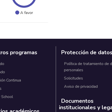
A favor
ros programas
Protección de dato
ado
Política de tratamiento de 
personales
ado
Solicitudes
ión Continua
Aviso de privacidad
s
 School
Documentos
institucionales y leg
cios académicos