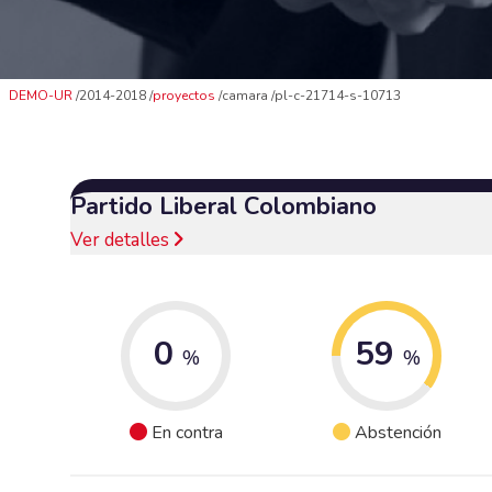
DEMO-UR
2014-2018
proyectos
camara
pl-c-21714-s-10713
Partido Liberal Colombiano
Ver detalles
0
59
%
%
En contra
Abstención