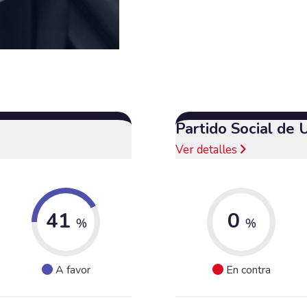
Partido Social de 
Ver detalles
41
0
%
%
A favor
En contra