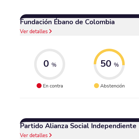
Fundación Ébano de Colombia
Ver detalles
0
50
%
%
En contra
Abstención
Partido Alianza Social Independiente
Ver detalles