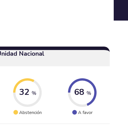
Unidad Nacional
32
68
%
%
Abstención
A favor