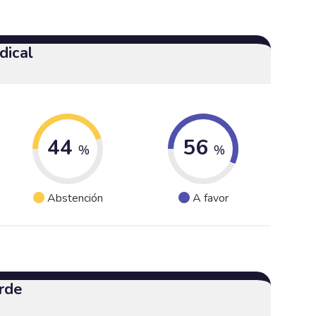
dical
44
56
%
%
Abstención
A favor
rde