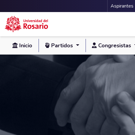
Menu 
Aspirantes
Pasar al contenido principal
Inicio
Partidos
Congresistas