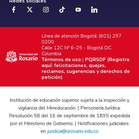
Redes sociales
Línea de atención Bogotá: (601) 297
0200
Calle 12C Nº 6-25 - Bogotá D.C.
Colombia
Términos de uso
|
PQRSDF (Registra
aquí: felicitaciones, quejas,
reclamos, sugerencias y derechos de
petición)
Institución de educación superior sujeta a la inspección y
vigilancia del Mineducación. | Personería Jurídica:
Resolución 58 del 16 de septiembre de 1895 expedida
por el Ministerio de Gobierno. | Notificaciones judiciales
en
juridica@urosario.edu.co