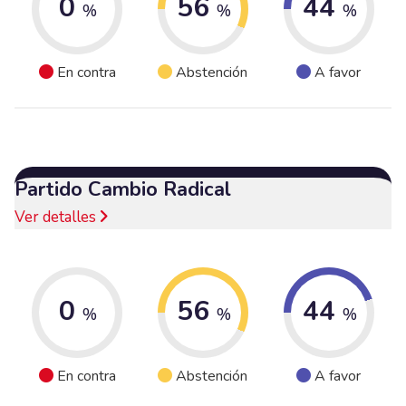
0
56
44
%
%
%
En contra
Abstención
A favor
Partido Cambio Radical
Ver detalles
0
56
44
%
%
%
En contra
Abstención
A favor