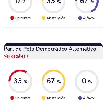
0
33
67
%
%
%
En contra
Abstención
A favor
Partido Polo Democrático Alternativo
Ver detalles
33
67
0
%
%
%
En contra
Abstención
A favor