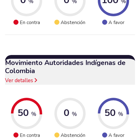
0
0
100
%
%
%
En contra
Abstención
A favor
Movimiento Autoridades Indígenas de
Colombia
Ver detalles
50
0
50
%
%
%
En contra
Abstención
A favor