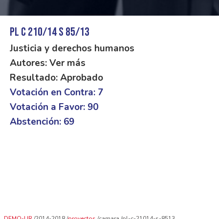
PL C 210/14 S 85/13
Justicia y derechos humanos
Autores: Ver más
Resultado: Aprobado
Votación en Contra: 7
Votación a Favor: 90
Abstención: 69
DEMO-UR
2014-2018
proyectos
camara
pl-c-21014-s-8513