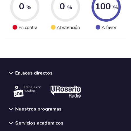
0
0
100
%
%
%
En contra
Abstención
A favor
Enlaces directos
Trabaja con
nosotros.
Nuestros programas
Servicios académicos