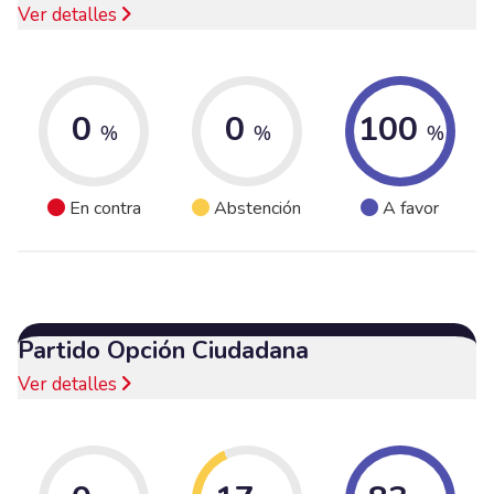
Ver detalles
0
0
100
%
%
%
En contra
Abstención
A favor
Partido Opción Ciudadana
Ver detalles