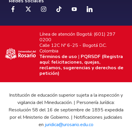
Redes sociales
Línea de atención Bogotá: (601) 297
0200
Calle 12C Nº 6-25 - Bogotá D.C.
Colombia
Términos de uso
|
PQRSDF (Registra
aquí: felicitaciones, quejas,
reclamos, sugerencias y derechos de
petición)
Institución de educación superior sujeta a la inspección y
vigilancia del Mineducación. | Personería Jurídica:
Resolución 58 del 16 de septiembre de 1895 expedida
por el Ministerio de Gobierno. | Notificaciones judiciales
en
juridica@urosario.edu.co