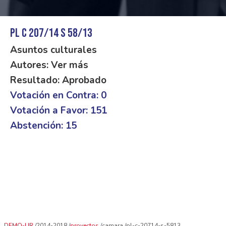
PL C 207/14 S 58/13
Asuntos culturales
Autores: Ver más
Resultado: Aprobado
Votación en Contra: 0
Votación a Favor: 151
Abstención: 15
DEMO-UR
2014-2018
proyectos
camara
pl-c-20714-s-5813