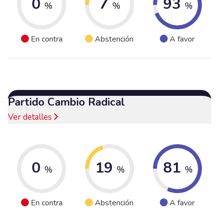
0
7
93
%
%
%
En contra
Abstención
A favor
Partido Cambio Radical
Ver detalles
0
19
81
%
%
%
En contra
Abstención
A favor