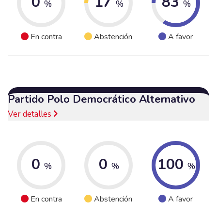
0
17
83
%
%
%
En contra
Abstención
A favor
Partido Polo Democrático Alternativo
Ver detalles
0
0
100
%
%
%
En contra
Abstención
A favor