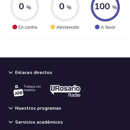
0
0
100
%
%
%
En contra
Abstención
A favor
Enlaces directos
Trabaja con
nosotros.
Nuestros programas
Servicios académicos