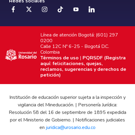
Redes sociales
Línea de atención Bogotá: (601) 297
0200
Calle 12C Nº 6-25 - Bogotá D.C.
Colombia
Términos de uso
|
PQRSDF (Registra
aquí: felicitaciones, quejas,
reclamos, sugerencias y derechos de
petición)
Institución de educación superior sujeta a la inspección y
vigilancia del Mineducación. | Personería Jurídica:
Resolución 58 del 16 de septiembre de 1895 expedida
por el Ministerio de Gobierno. | Notificaciones judiciales
en
juridica@urosario.edu.co