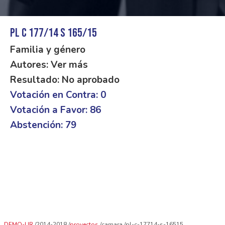
PL C 177/14 S 165/15
Familia y género
Autores: Ver más
Resultado: No aprobado
Votación en Contra: 0
Votación a Favor: 86
Abstención: 79
DEMO-UR
2014-2018
proyectos
camara
pl-c-17714-s-16515