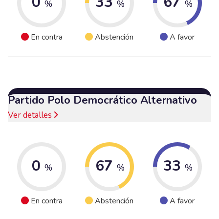
0
33
67
%
%
%
En contra
Abstención
A favor
Partido Polo Democrático Alternativo
Ver detalles
0
67
33
%
%
%
En contra
Abstención
A favor