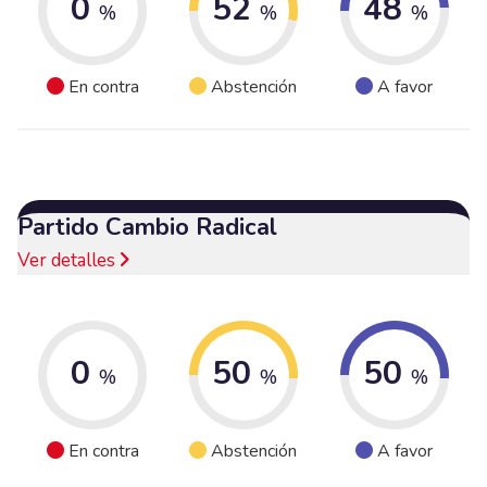
0
52
48
%
%
%
En contra
Abstención
A favor
Partido Cambio Radical
Ver detalles
0
50
50
%
%
%
En contra
Abstención
A favor