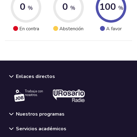
0
0
100
%
%
%
En contra
Abstención
A favor
Enlaces directos
Trabaja con
nosotros.
Nuestros programas
Servicios académicos