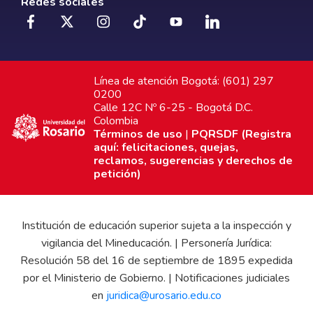
Redes sociales
Línea de atención Bogotá: (601) 297
0200
Calle 12C Nº 6-25 - Bogotá D.C.
Colombia
Términos de uso
|
PQRSDF (Registra
aquí: felicitaciones, quejas,
reclamos, sugerencias y derechos de
petición)
Institución de educación superior sujeta a la inspección y
vigilancia del Mineducación. | Personería Jurídica:
Resolución 58 del 16 de septiembre de 1895 expedida
por el Ministerio de Gobierno. | Notificaciones judiciales
en
juridica@urosario.edu.co