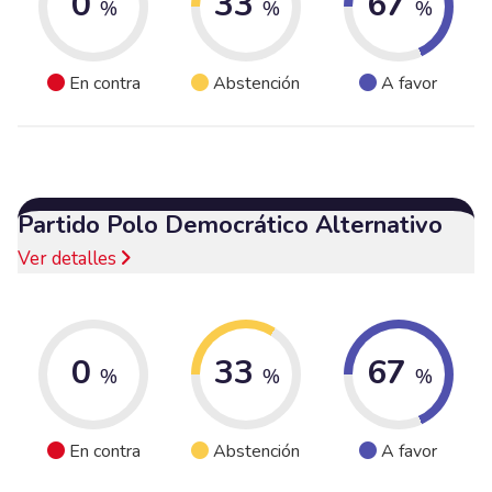
0
33
67
%
%
%
En contra
Abstención
A favor
Partido Polo Democrático Alternativo
Ver detalles
0
33
67
%
%
%
En contra
Abstención
A favor