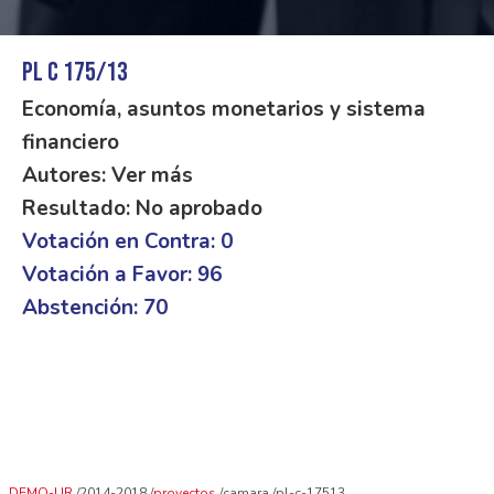
PL C 175/13
Economía, asuntos monetarios y sistema
financiero
Autores: Ver más
Resultado: No aprobado
Votación en Contra: 0
Votación a Favor: 96
Abstención: 70
DEMO-UR
2014-2018
proyectos
camara
pl-c-17513