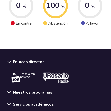
0
100
0
%
%
%
En contra
Abstención
A favor
Enlaces directos
Trabaja con
nosotros.
Nuestros programas
Servicios académicos