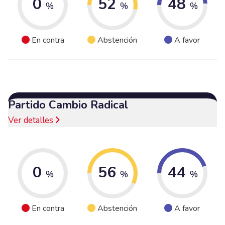
0
52
48
%
%
%
En contra
Abstención
A favor
Partido Cambio Radical
Ver detalles
0
56
44
%
%
%
En contra
Abstención
A favor