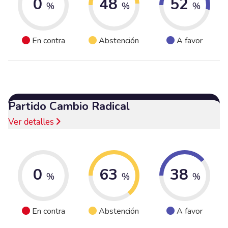
0
48
52
%
%
%
En contra
Abstención
A favor
Partido Cambio Radical
Ver detalles
0
63
38
%
%
%
En contra
Abstención
A favor