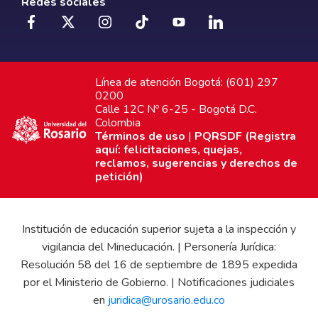
Redes sociales
Línea de atención Bogotá: (601) 297
0200
Calle 12C Nº 6-25 - Bogotá D.C.
Colombia
Términos de uso
|
PQRSDF (Registra
aquí: felicitaciones, quejas,
reclamos, sugerencias y derechos de
petición)
Institución de educación superior sujeta a la inspección y
vigilancia del Mineducación. | Personería Jurídica:
Resolución 58 del 16 de septiembre de 1895 expedida
por el Ministerio de Gobierno. | Notificaciones judiciales
en
juridica@urosario.edu.co