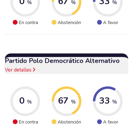
0
67
33
%
%
%
En contra
Abstención
A favor
Partido Polo Democrático Alternativo
Ver detalles
0
67
33
%
%
%
En contra
Abstención
A favor