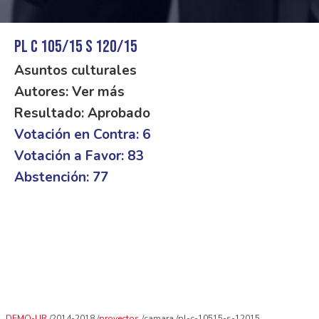
PL C 105/15 S 120/15
Asuntos culturales
Autores: Ver más
Resultado: Aprobado
Votación en Contra: 6
Votación a Favor: 83
Abstención: 77
DEMO-UR
2014-2018
proyectos
camara
pl-c-10515-s-12015