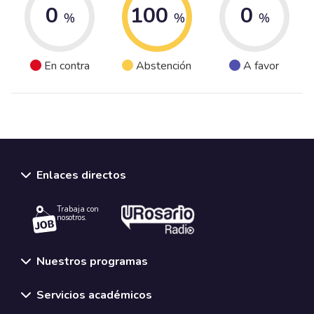
0
100
0
%
%
%
En contra
Abstención
A favor
Enlaces directos
Trabaja con
nosotros.
Nuestros programas
Servicios académicos