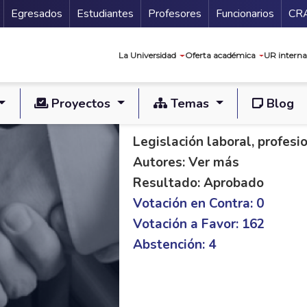
Secundario
Gu
Egresados
Estudiantes
Profesores
Funcionarios
CR
Navegación prin
La Universidad
Oferta académica
UR interna
Proyectos
Temas
Blog
PL C 03/15 S 136/1
Legislación laboral, profes
Autores: Ver más
Resultado: Aprobado
Votación en Contra: 0
Votación a Favor: 162
Abstención: 4