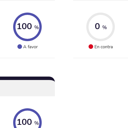
100
0
%
%
A favor
En contra
100
%