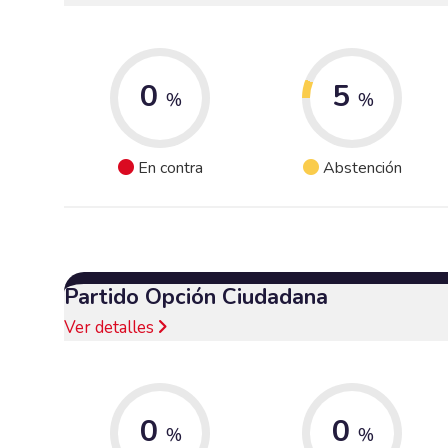
0
5
%
%
En contra
Abstención
Partido Opción Ciudadana
Ver detalles
0
0
%
%