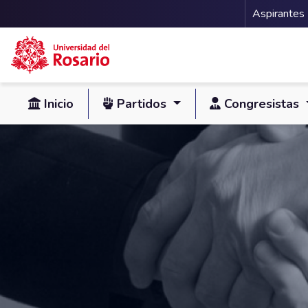
Menu 
Aspirantes
Pasar al contenido principal
Inicio
Partidos
Congresistas