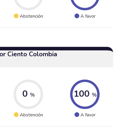
Abstención
A favor
or Ciento Colombia
0
100
%
%
Abstención
A favor