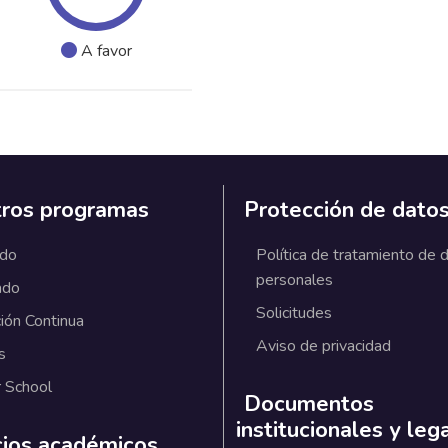
A favor
ros programas
Protección de dato
ado
Política de tratamiento de 
personales
ado
Solicitudes
ión Continua
Aviso de privacidad
s
 School
Documentos
institucionales y leg
cios académicos