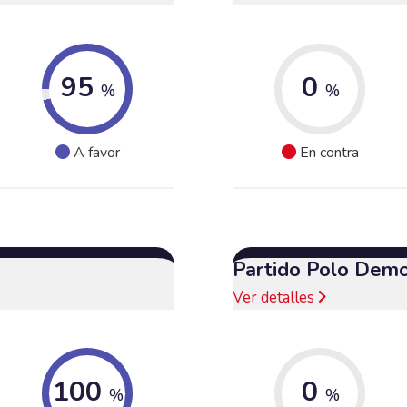
95
0
%
%
A favor
En contra
Partido Polo Demo
Ver detalles
100
0
%
%