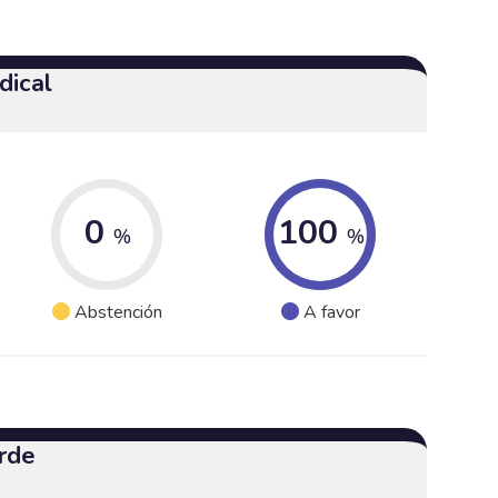
dical
0
100
%
%
Abstención
A favor
rde