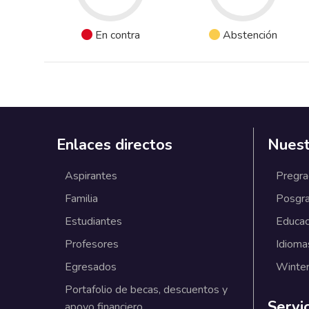
En contra
Abstención
Enlaces directos
Nuest
Aspirantes
Pregr
Familia
Posgr
Estudiantes
Educac
Profesores
Idioma
Egresados
Winter
Portafolio de becas, descuentos y
Servi
apoyo financiero