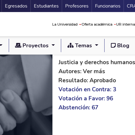
Secundario
Gu
Egresados
Estudiantes
Profesores
Funcionarios
CR
Navegación prin
La Universidad
Oferta académica
UR interna
Proyectos
Temas
Blog
PAL C 167/14 (2° vu
Justicia y derechos humano
Autores: Ver más
Resultado: Aprobado
Votación en Contra: 3
Votación a Favor: 96
Abstención: 67