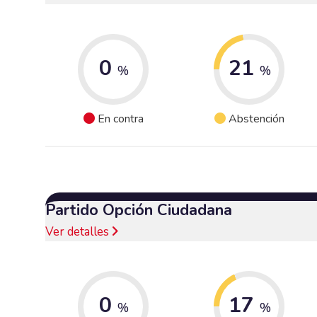
0
21
%
%
En contra
Abstención
Partido Opción Ciudadana
Ver detalles
0
17
%
%