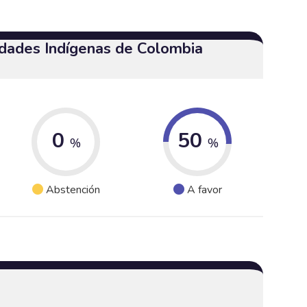
dades Indígenas de Colombia
0
50
%
%
Abstención
A favor