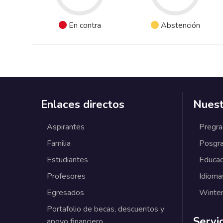
En contra
Abstención
Enlaces directos
Nuest
Aspirantes
Pregr
Familia
Posgr
Estudiantes
Educac
Profesores
Idioma
Egresados
Winter
Portafolio de becas, descuentos y
Servi
apoyo financiero