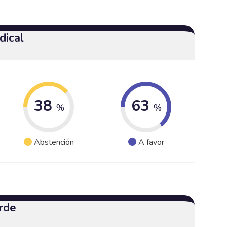
dical
38
63
%
%
Abstención
A favor
rde