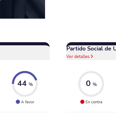
Partido Social de 
Ver detalles
44
0
%
%
A favor
En contra