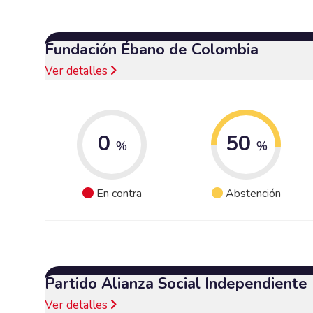
Fundación Ébano de Colombia
Ver detalles
0
50
%
%
En contra
Abstención
Partido Alianza Social Independiente
Ver detalles