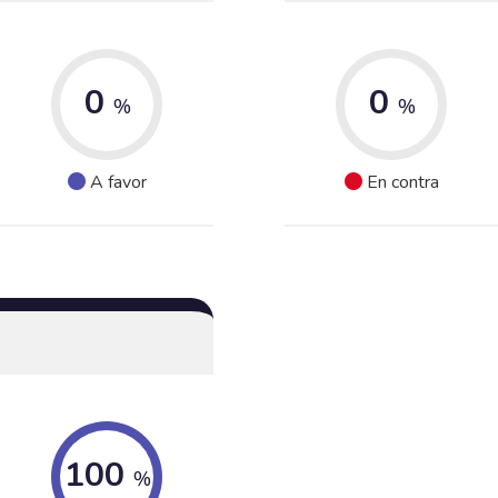
0
0
%
%
A favor
En contra
100
%