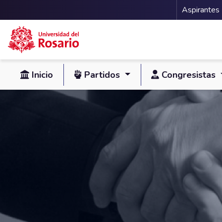
Menu 
Aspirantes
Pasar al contenido principal
Inicio
Partidos
Congresistas