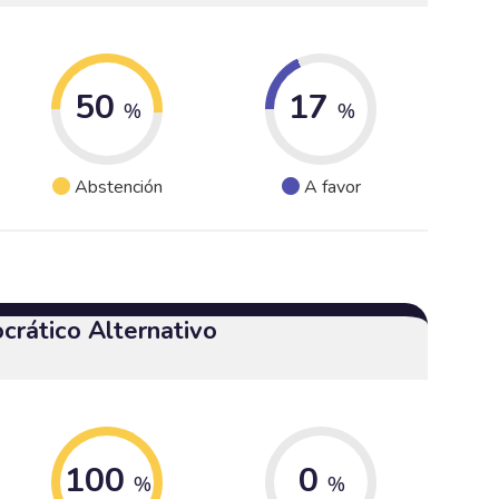
50
17
%
%
Abstención
A favor
crático Alternativo
100
0
%
%