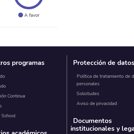
A favor
ros programas
Protección de dato
ado
Política de tratamiento de 
personales
ado
Solicitudes
ión Continua
Aviso de privacidad
s
 School
Documentos
institucionales y leg
cios académicos