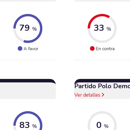
79
33
%
%
A favor
En contra
Partido Polo Demo
Ver detalles
83
0
%
%