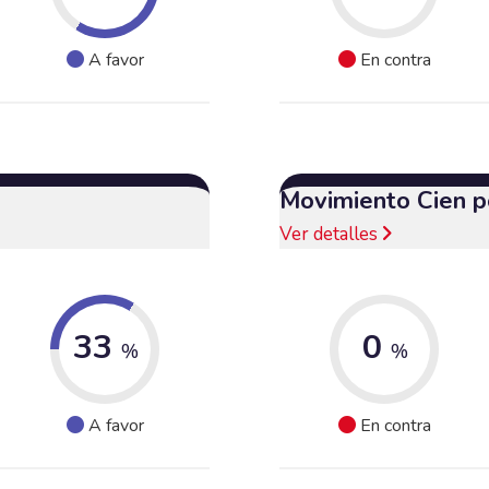
A favor
En contra
Movimiento Cien p
Ver detalles
33
0
%
%
A favor
En contra