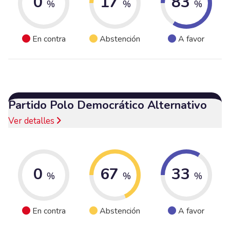
0
17
83
%
%
%
En contra
Abstención
A favor
Partido Polo Democrático Alternativo
Ver detalles
0
67
33
%
%
%
En contra
Abstención
A favor