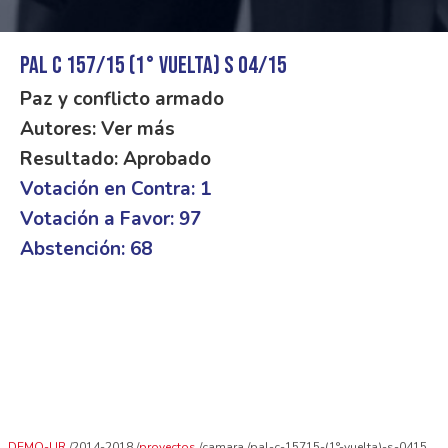
PAL C 157/15 (1° vuelta) S 04/15
Paz y conflicto armado
Autores: Ver más
Resultado: Aprobado
Votación en Contra: 1
Votación a Favor: 97
Abstención: 68
DEMO-UR
2014-2018
proyectos
camara
pal-c-15715-(1°-vuelta)-s-0415