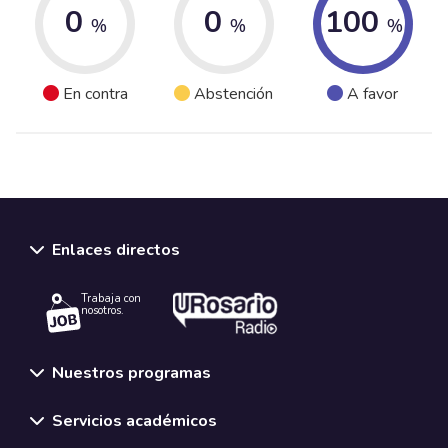
0
0
100
%
%
%
En contra
Abstención
A favor
Enlaces directos
Trabaja con
nosotros.
Nuestros programas
Servicios académicos