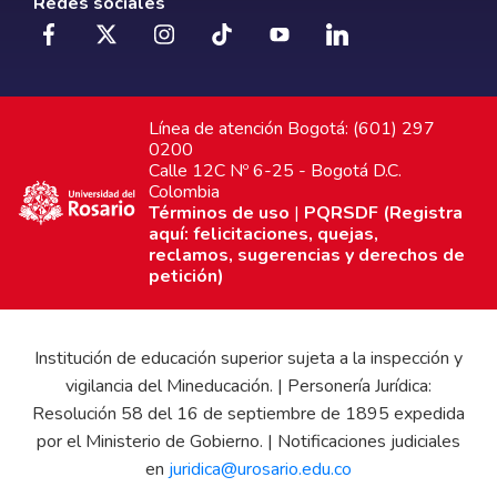
Redes sociales
Línea de atención Bogotá: (601) 297
0200
Calle 12C Nº 6-25 - Bogotá D.C.
Colombia
Términos de uso
|
PQRSDF (Registra
aquí: felicitaciones, quejas,
reclamos, sugerencias y derechos de
petición)
Institución de educación superior sujeta a la inspección y
vigilancia del Mineducación. | Personería Jurídica:
Resolución 58 del 16 de septiembre de 1895 expedida
por el Ministerio de Gobierno. | Notificaciones judiciales
en
juridica@urosario.edu.co