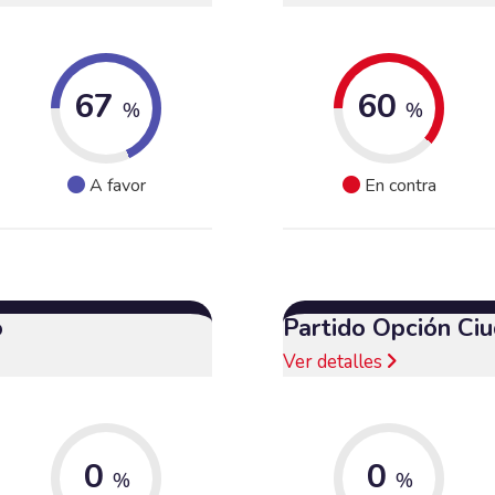
67
60
%
%
A favor
En contra
o
Partido Opción Ci
Ver detalles
0
0
%
%