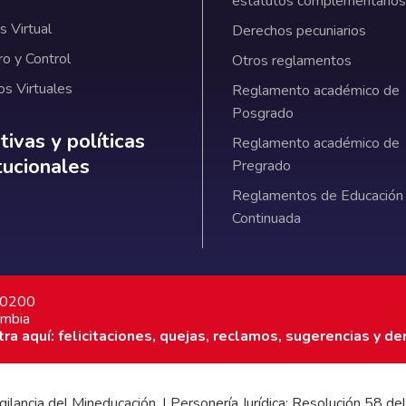
estatutos complementarios
 Virtual
Derechos pecuniarios
ro y Control
Otros reglamentos
os Virtuales
Reglamento académico de
Posgrado
ativas y políticas institucionales
ivas y políticas
Reglamento académico de
itucionales
Pregrado
Reglamentos de Educación
Continuada
7 0200
ombia
a aquí: felicitaciones, quejas, reclamos, sugerencias y de
 vigilancia del Mineducación. | Personería Jurídica: Resolución 58