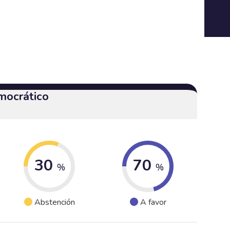
mocrático
30
70
%
%
Abstención
A favor