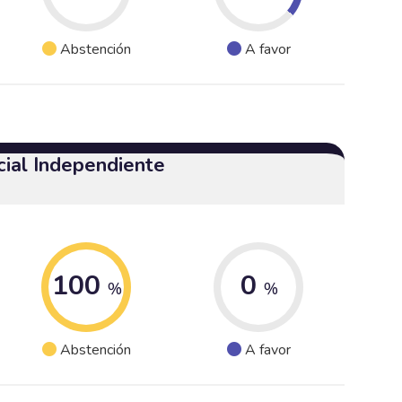
Abstención
A favor
cial Independiente
100
0
%
%
Abstención
A favor