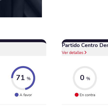
Partido Centro De
Ver detalles
71
0
%
%
A favor
En contra