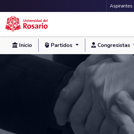
Menu 
Aspirantes
Pasar al contenido principal
Inicio
Partidos
Congresistas