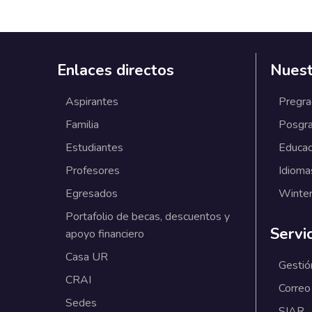
Enlaces directos
Nuest
Aspirantes
Pregr
Familia
Posgr
Estudiantes
Educac
Profesores
Idioma
Egresados
Winter
Portafolio de becas, descuentos y
Servi
apoyo financiero
Casa UR
Gestió
CRAI
Correo
Sedes
SIAR