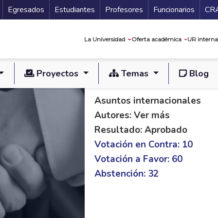
Secundario
Gu
Egresados
Estudiantes
Profesores
Funcionarios
CR
Navegación prin
La Universidad
Oferta académica
UR interna
Proyectos
Temas
Blog
PL S 87/14 C 182/1
Asuntos internacionales
Autores: Ver más
Resultado: Aprobado
Votación en Contra: 10
Votación a Favor: 60
Abstención: 32