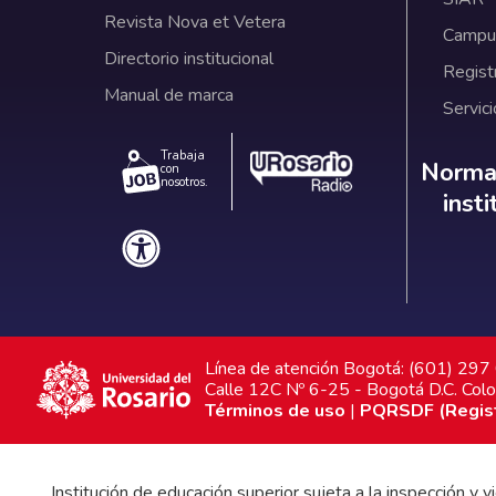
Revista Nova et Vetera
Campus
Directorio institucional
Regist
Manual de marca
Servici
Trabaja
Norm
Normat
con
nosotros.
inst
Línea de atención Bogotá: (601) 29
Calle 12C Nº 6-25 - Bogotá D.C. Col
Términos de uso
|
PQRSDF (Registr
Institución de educación superior sujeta a la inspección y