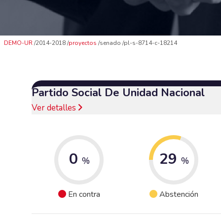
DEMO-UR
2014-2018
proyectos
senado
pl-s-8714-c-18214
Partido Social De Unidad Nacional
Ver detalles
0
29
%
%
En contra
Abstención