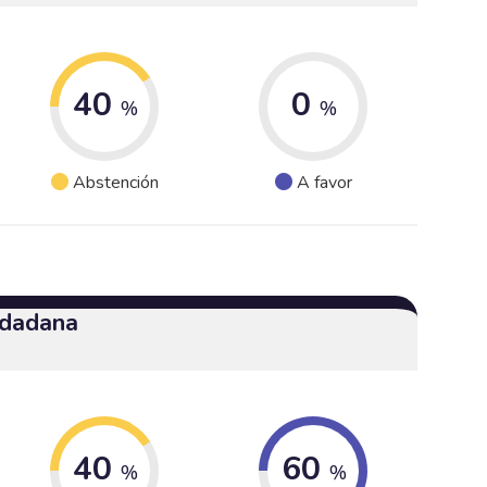
40
0
%
%
Abstención
A favor
udadana
40
60
%
%