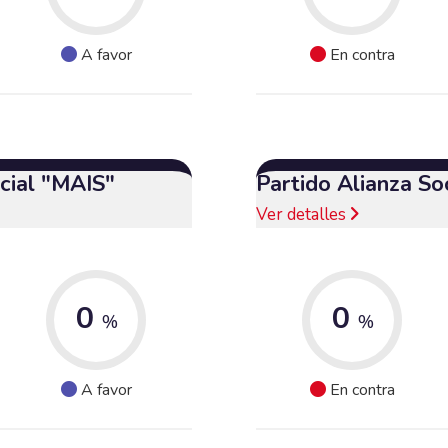
A favor
En contra
cial "MAIS"
Partido Alianza So
Ver detalles
0
0
%
%
A favor
En contra