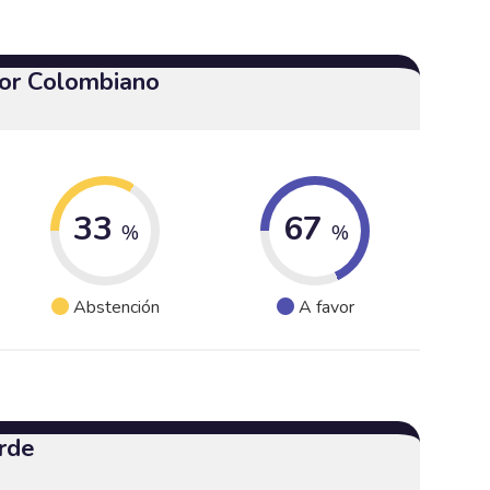
or Colombiano
33
67
%
%
Abstención
A favor
rde