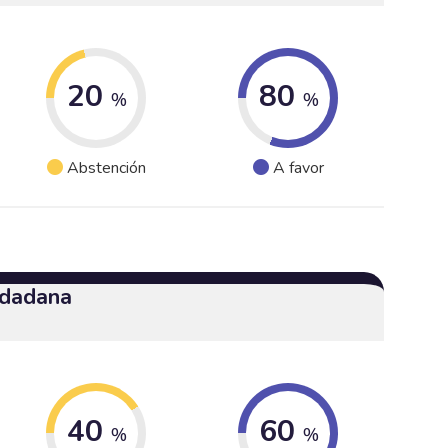
20
80
%
%
Abstención
A favor
udadana
40
60
%
%