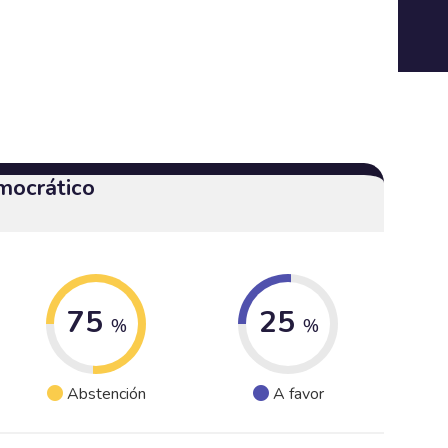
mocrático
75
25
%
%
Abstención
A favor