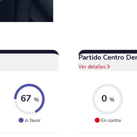
Partido Centro De
Ver detalles
67
0
%
%
A favor
En contra