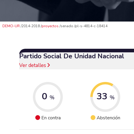
DEMO-UR
2014-2018
proyectos
senado
pl-s-4814-c-18414
Partido Social De Unidad Nacional
Ver detalles
0
33
%
%
En contra
Abstención