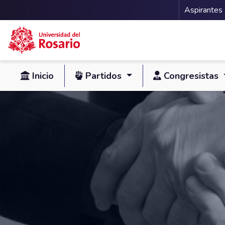
Menu 
Aspirantes
Pasar al contenido principal
Inicio
Partidos
Congresistas