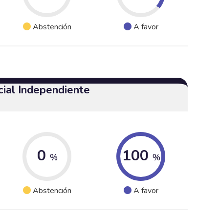
Abstención
A favor
cial Independiente
0
100
%
%
Abstención
A favor