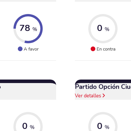
78
0
%
%
A favor
En contra
o
Partido Opción Ci
Ver detalles
0
0
%
%