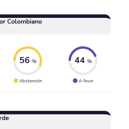
or Colombiano
56
44
%
%
Abstención
A favor
rde