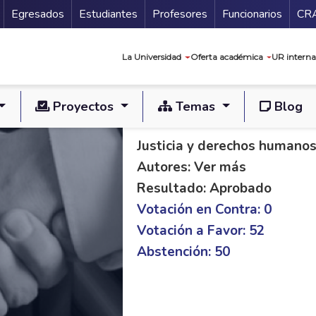
Secundario
Gu
Egresados
Estudiantes
Profesores
Funcionarios
CR
Navegación prin
La Universidad
Oferta académica
UR interna
Proyectos
Temas
Blog
PL S 48/14 C 184/1
Justicia y derechos humano
Autores: Ver más
Resultado: Aprobado
Votación en Contra: 0
Votación a Favor: 52
Abstención: 50