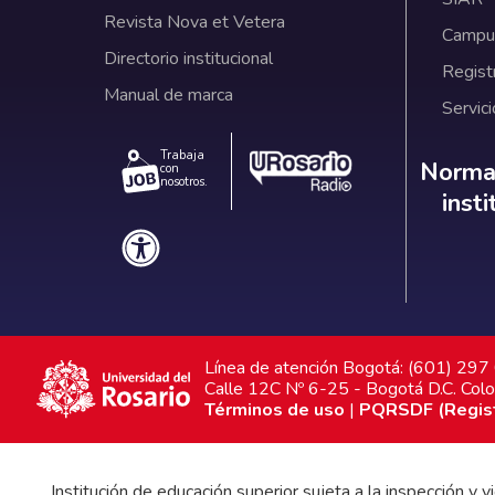
Revista Nova et Vetera
Campus
Directorio institucional
Regist
Manual de marca
Servici
Trabaja
Norm
Normat
con
nosotros.
inst
Línea de atención Bogotá: (601) 29
Calle 12C Nº 6-25 - Bogotá D.C. Col
Términos de uso
|
PQRSDF (Registr
Institución de educación superior sujeta a la inspección y