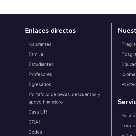
Enlaces directos
Nuest
Aspirantes
Pregr
Familia
Posgr
Estudiantes
Educac
Profesores
Idioma
Egresados
Winter
Portafolio de becas, descuentos y
Servi
apoyo financiero
Casa UR
Gestió
CRAI
Correo
Sedes
SIAR