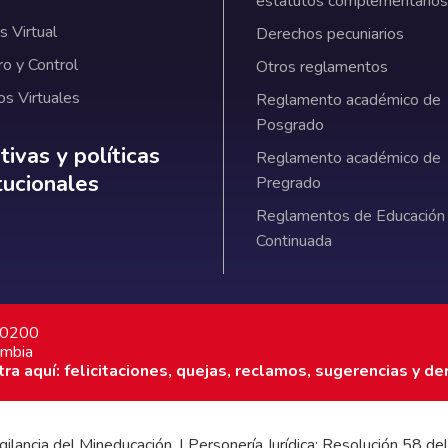
estatutos complementarios
 Virtual
Derechos pecuniarios
ro y Control
Otros reglamentos
os Virtuales
Reglamento académico de
Posgrado
ativas y políticas institucionales
ivas y políticas
Reglamento académico de
itucionales
Pregrado
Reglamentos de Educación
Continuada
7 0200
ombia
a aquí: felicitaciones, quejas, reclamos, sugerencias y de
 vigilancia del Mineducación. | Personería Jurídica: Resolución 58