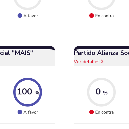
A favor
En contra
cial "MAIS"
Partido Alianza So
Ver detalles
100
0
%
%
A favor
En contra