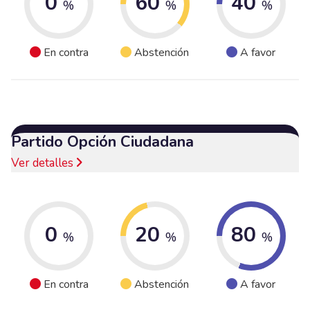
0
60
40
%
%
%
En contra
Abstención
A favor
Partido Opción Ciudadana
Ver detalles
0
20
80
%
%
%
En contra
Abstención
A favor