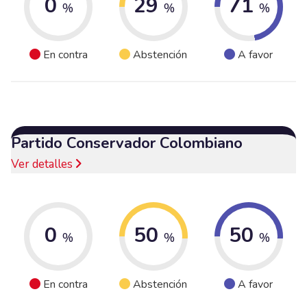
0
29
71
%
%
%
En contra
Abstención
A favor
Partido Conservador Colombiano
Ver detalles
0
50
50
%
%
%
En contra
Abstención
A favor