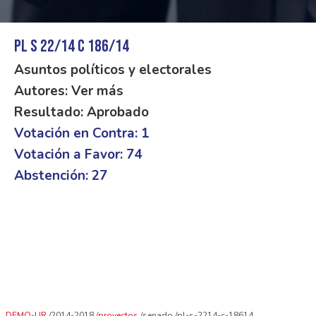
PL S 22/14 C 186/14
Asuntos políticos y electorales
Autores: Ver más
Resultado: Aprobado
Votación en Contra: 1
Votación a Favor: 74
Abstención: 27
DEMO-UR
2014-2018
proyectos
senado
pl-s-2214-c-18614