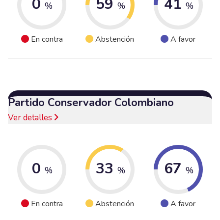
0
59
41
%
%
%
En contra
Abstención
A favor
Partido Conservador Colombiano
Ver detalles
0
33
67
%
%
%
En contra
Abstención
A favor