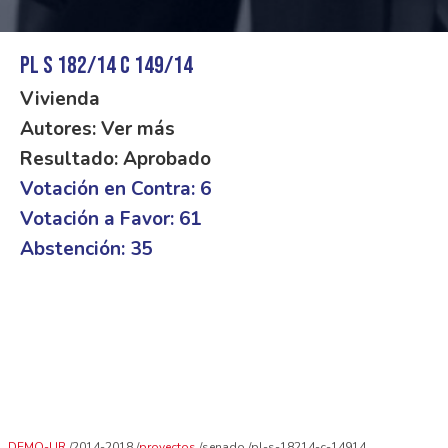
PL S 182/14 C 149/14
Vivienda
Autores: Ver más
Resultado: Aprobado
Votación en Contra: 6
Votación a Favor: 61
Abstención: 35
DEMO-UR
2014-2018
proyectos
senado
pl-s-18214-c-14914