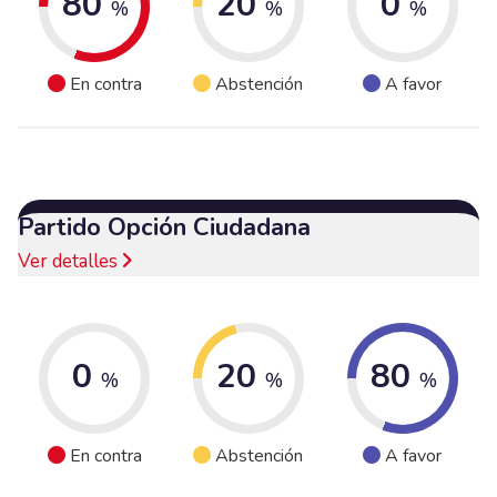
80
20
0
%
%
%
En contra
Abstención
A favor
Partido Opción Ciudadana
Ver detalles
0
20
80
%
%
%
En contra
Abstención
A favor