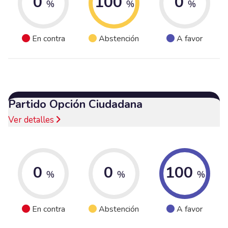
0
100
0
%
%
%
En contra
Abstención
A favor
Partido Opción Ciudadana
Ver detalles
0
0
100
%
%
%
En contra
Abstención
A favor