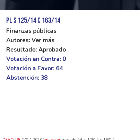
PL S 125/14 C 163/14
Finanzas públicas
Autores: Ver más
Resultado: Aprobado
Votación en Contra: 0
Votación a Favor: 64
Abstención: 38
DEMO-UR
2014-2018
proyectos
senado
pl-s-12514-c-16314