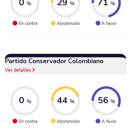
0
29
71
%
%
%
En contra
Abstención
A favor
Partido Conservador Colombiano
Ver detalles
0
44
56
%
%
%
En contra
Abstención
A favor