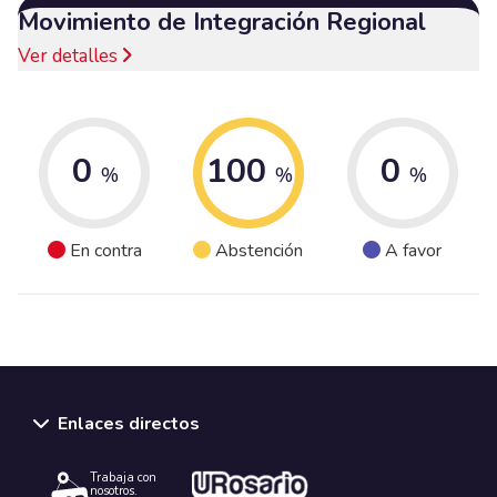
Movimiento de Integración Regional
Ver detalles
0
100
0
%
%
%
En contra
Abstención
A favor
Enlaces directos
Trabaja con
nosotros.