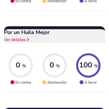
En contra
Abstención
A favor
Por un Huila Mejor
Ver detalles
0
0
100
%
%
%
En contra
Abstención
A favor