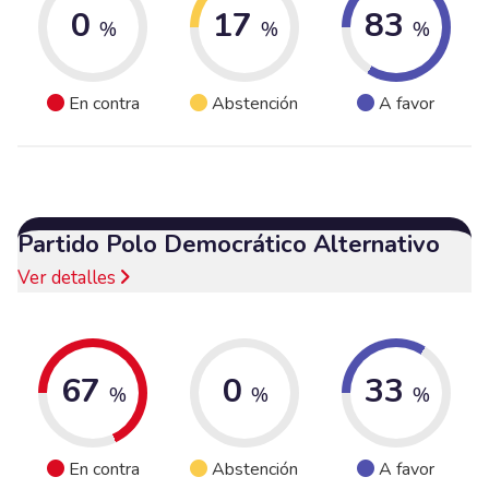
0
17
83
%
%
%
En contra
Abstención
A favor
Partido Polo Democrático Alternativo
Ver detalles
67
0
33
%
%
%
En contra
Abstención
A favor