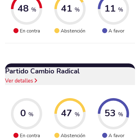
48
41
11
%
%
%
En contra
Abstención
A favor
Partido Cambio Radical
Ver detalles
0
47
53
%
%
%
En contra
Abstención
A favor