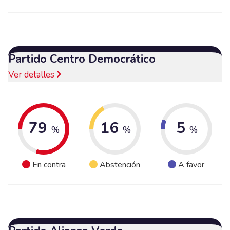
Partido Centro Democrático
Ver detalles
79
16
5
%
%
%
En contra
Abstención
A favor