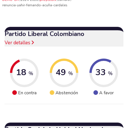
renuncia-yahir-fernando-acuña-cardales
Partido Liberal Colombiano
Ver detalles
18
49
33
%
%
%
En contra
Abstención
A favor