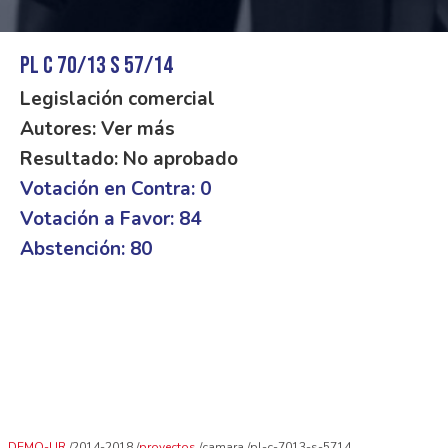
PL C 70/13 S 57/14
Legislación comercial
Autores: Ver más
Resultado: No aprobado
Votación en Contra: 0
Votación a Favor: 84
Abstención: 80
DEMO-UR
2014-2018
proyectos
camara
pl-c-7013-s-5714