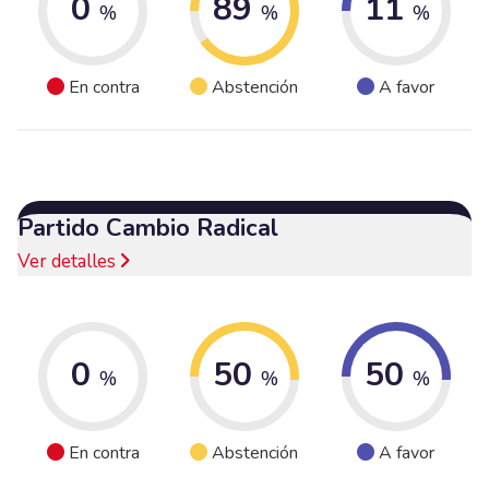
0
89
11
%
%
%
En contra
Abstención
A favor
Partido Cambio Radical
Ver detalles
0
50
50
%
%
%
En contra
Abstención
A favor