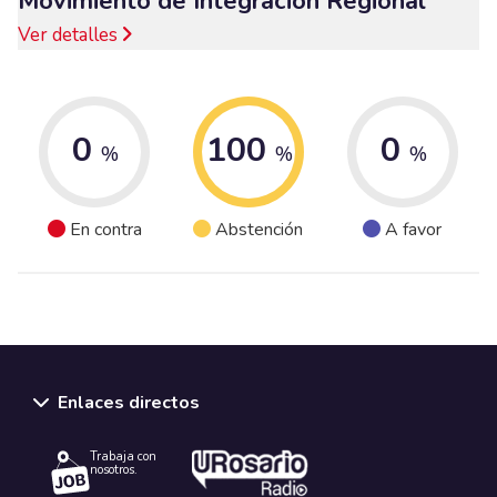
Movimiento de Integración Regional
Ver detalles
0
100
0
%
%
%
En contra
Abstención
A favor
Enlaces directos
Trabaja con
nosotros.