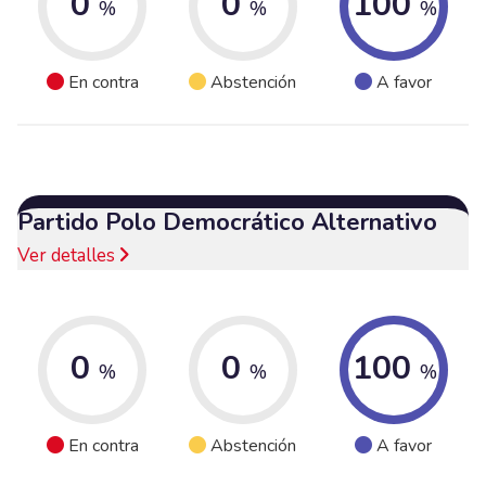
0
0
100
%
%
%
En contra
Abstención
A favor
Partido Polo Democrático Alternativo
Ver detalles
0
0
100
%
%
%
En contra
Abstención
A favor