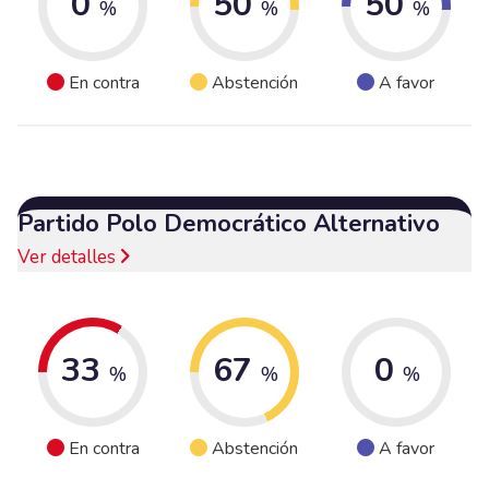
0
50
50
%
%
%
En contra
Abstención
A favor
Partido Polo Democrático Alternativo
Ver detalles
33
67
0
%
%
%
En contra
Abstención
A favor