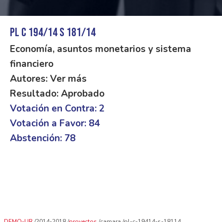
PL C 194/14 S 181/14
Economía, asuntos monetarios y sistema
financiero
Autores: Ver más
Resultado: Aprobado
Votación en Contra: 2
Votación a Favor: 84
Abstención: 78
DEMO-UR
2014-2018
proyectos
camara
pl-c-19414-s-18114