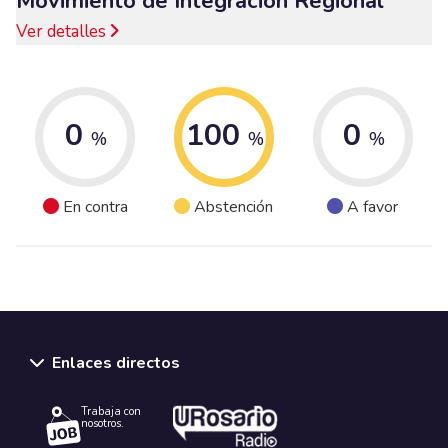
Movimiento de Integración Regional
Ver detalles
0
100
0
%
%
%
En contra
Abstención
A favor
Enlaces directos
Trabaja con
nosotros.