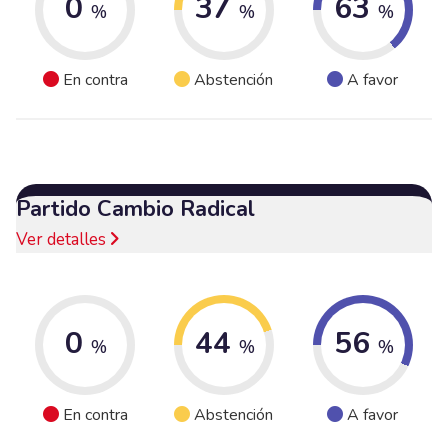
0
37
63
%
%
%
En contra
Abstención
A favor
Partido Cambio Radical
Ver detalles
0
44
56
%
%
%
En contra
Abstención
A favor