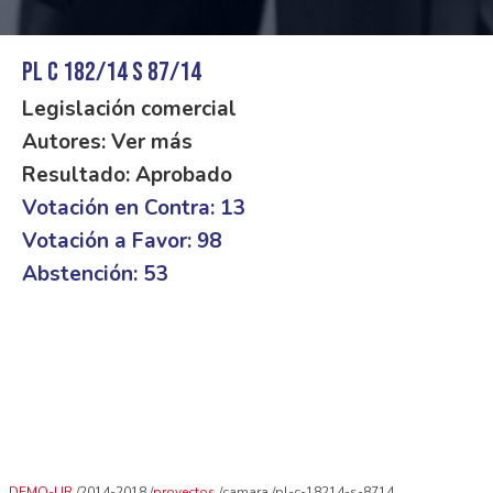
PL C 182/14 S 87/14
Legislación comercial
Autores: Ver más
Resultado: Aprobado
Votación en Contra: 13
Votación a Favor: 98
Abstención: 53
DEMO-UR
2014-2018
proyectos
camara
pl-c-18214-s-8714