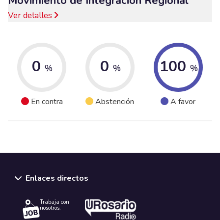
Movimiento de Integración Regional
Ver detalles
0
0
100
%
%
%
En contra
Abstención
A favor
Enlaces directos
Trabaja con
nosotros.