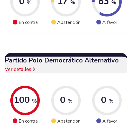
0
17
83
%
%
%
En contra
Abstención
A favor
Partido Polo Democrático Alternativo
Ver detalles
100
0
0
%
%
%
En contra
Abstención
A favor