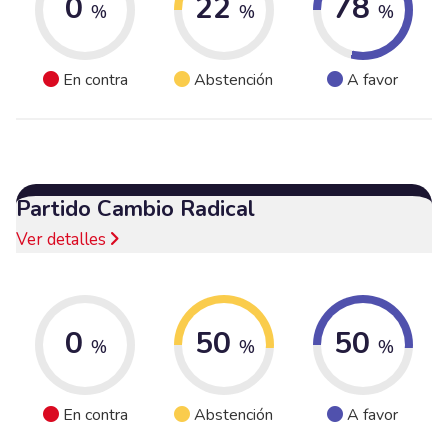
0
22
78
%
%
%
En contra
Abstención
A favor
Partido Cambio Radical
Ver detalles
0
50
50
%
%
%
En contra
Abstención
A favor