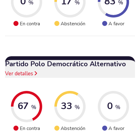
0
17
83
%
%
%
En contra
Abstención
A favor
Partido Polo Democrático Alternativo
Ver detalles
67
33
0
%
%
%
En contra
Abstención
A favor