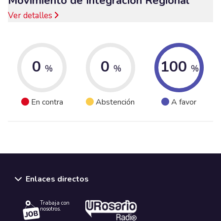
Movimiento de Integración Regional
Ver detalles
0
0
100
%
%
%
En contra
Abstención
A favor
Enlaces directos
Trabaja con
nosotros.