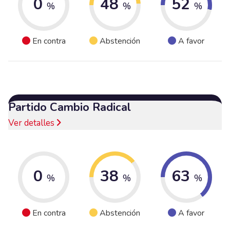
0
48
52
%
%
%
En contra
Abstención
A favor
Partido Cambio Radical
Ver detalles
0
38
63
%
%
%
En contra
Abstención
A favor