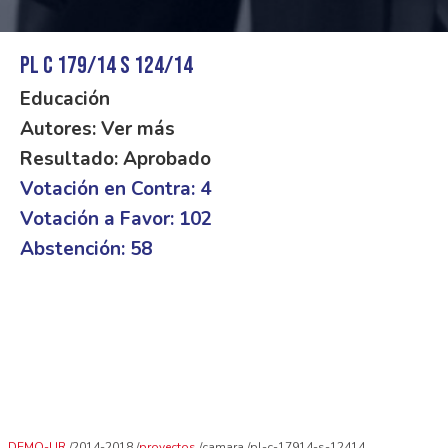
PL C 179/14 S 124/14
Educación
Autores: Ver más
Resultado: Aprobado
Votación en Contra: 4
Votación a Favor: 102
Abstención: 58
DEMO-UR
2014-2018
proyectos
camara
pl-c-17914-s-12414