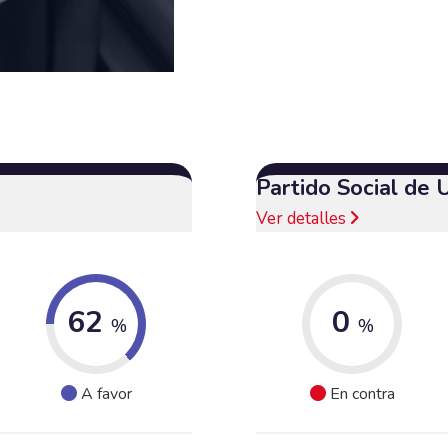
Partido Social de 
Ver detalles
62
0
%
%
A favor
En contra