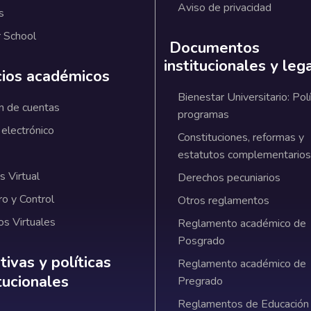
Aviso de privacidad
s
 School
Documentos
institucionales y leg
cios académicos
Bienestar Universitario: Polí
n de cuentas
programas
 electrónico
Constituciones, reformas y
estatutos complementarios
 Virtual
Derechos pecuniarios
ro y Control
Otros reglamentos
os Virtuales
Reglamento académico de
Posgrado
ativas y políticas institucionales
ivas y políticas
Reglamento académico de
itucionales
Pregrado
Reglamentos de Educación