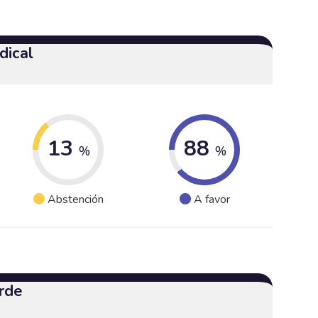
dical
13
88
%
%
Abstención
A favor
rde