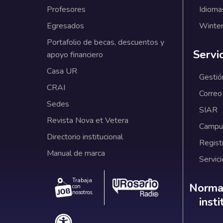
Profesores
Idioma
Egresados
Winter
Portafolio de becas, descuentos y
Servi
apoyo financiero
Casa UR
Gestió
CRAI
Correo
Sedes
SIAR
Revista Nova et Vetera
Campus
Directorio institucional
Regist
Manual de marca
Servici
Trabaja
Norm
Normat
con
nosotros.
inst