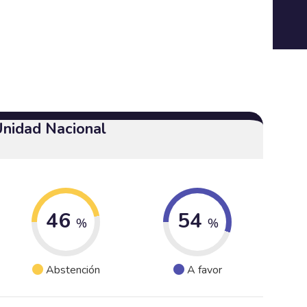
Unidad Nacional
46
54
%
%
Abstención
A favor