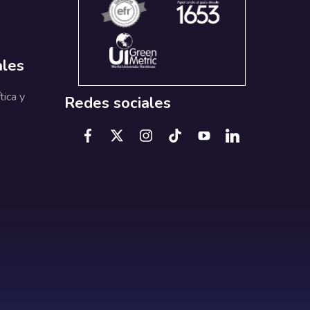
ales
tica y
Redes sociales