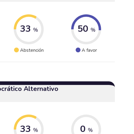
33
50
%
%
Abstención
A favor
crático Alternativo
33
0
%
%