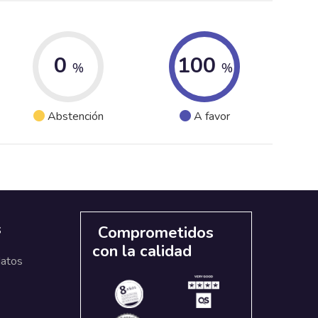
0
100
%
%
Abstención
A favor
s
Comprometidos
con la calidad
datos