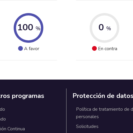
100
0
%
%
A favor
En contra
ros programas
Protección de dato
ado
Política de tratamiento de 
personales
ado
Solicitudes
ión Continua