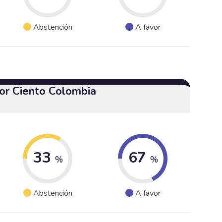
Abstención
A favor
or Ciento Colombia
33
67
%
%
Abstención
A favor