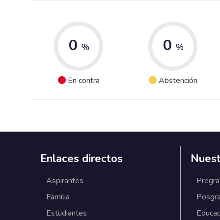
0
0
%
%
En contra
Abstención
Enlaces directos
Nuest
Aspirantes
Pregr
Familia
Posgr
Estudiantes
Educac