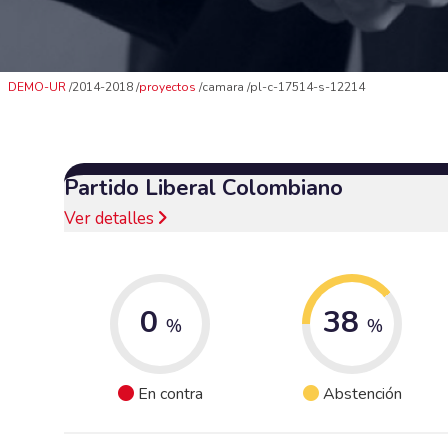
DEMO-UR
2014-2018
proyectos
camara
pl-c-17514-s-12214
Partido Liberal Colombiano
Ver detalles
0
38
%
%
En contra
Abstención