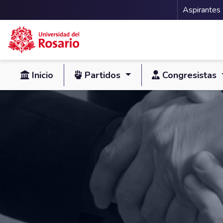
Menu 
Aspirantes
Pasar al contenido principal
Inicio
Partidos
Congresistas