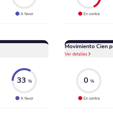
A favor
En contra
Movimiento Cien p
Ver detalles
33
0
%
%
A favor
En contra