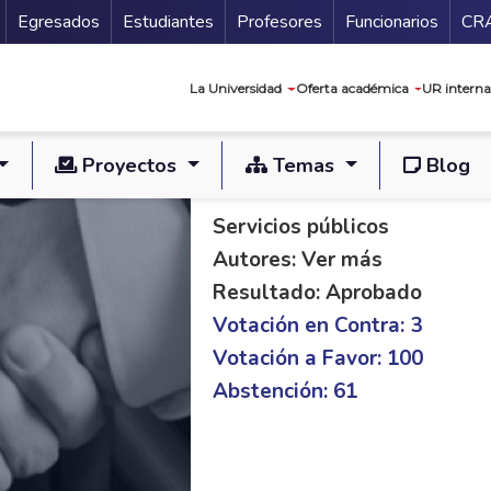
Secundario
Gu
Egresados
Estudiantes
Profesores
Funcionarios
CR
Navegación prin
La Universidad
Oferta académica
UR interna
Proyectos
Temas
Blog
PL C 175/14 S 122/
Servicios públicos
Autores: Ver más
Resultado: Aprobado
Votación en Contra: 3
Votación a Favor: 100
Abstención: 61