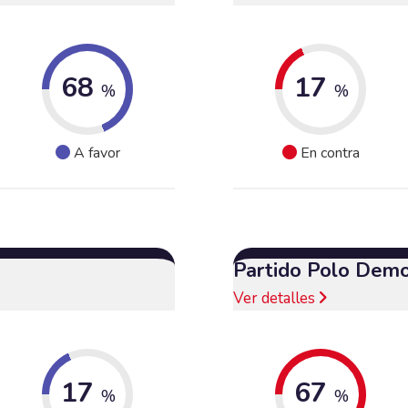
68
17
%
%
A favor
En contra
Partido Polo Demo
Ver detalles
17
67
%
%