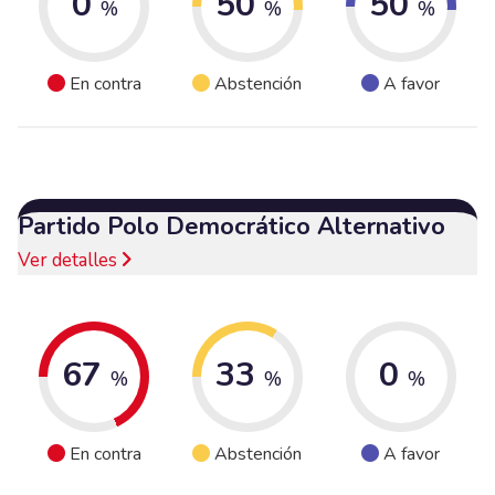
0
50
50
%
%
%
En contra
Abstención
A favor
Partido Polo Democrático Alternativo
Ver detalles
67
33
0
%
%
%
En contra
Abstención
A favor