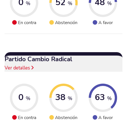
0
52
48
%
%
%
En contra
Abstención
A favor
Partido Cambio Radical
Ver detalles
0
38
63
%
%
%
En contra
Abstención
A favor