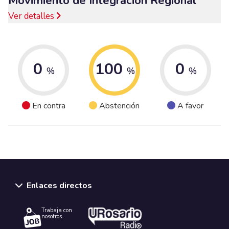
Movimiento de Integración Regional
Ver detalles
0
100
0
%
%
%
En contra
Abstención
A favor
Enlaces directos
Trabaja con
nosotros.