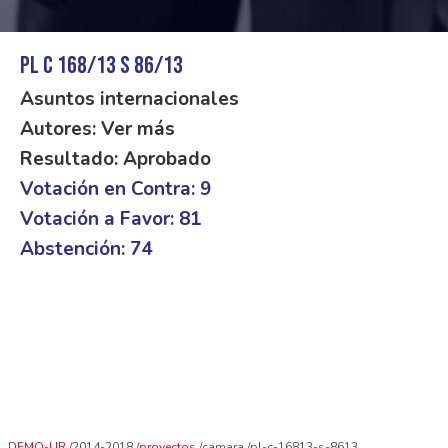
PL C 168/13 S 86/13
Asuntos internacionales
Autores: Ver más
Resultado: Aprobado
Votación en Contra: 9
Votación a Favor: 81
Abstención: 74
DEMO-UR
2014-2018
proyectos
camara
pl-c-16813-s-8613