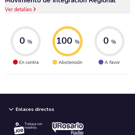
Movimiento de Integración Regional
Ver detalles
0
100
0
%
%
%
En contra
Abstención
A favor
Enlaces directos
Trabaja con
nosotros.