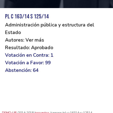
PL C 163/14 S 125/14
Administración pública y estructura del
Estado
Autores: Ver más
Resultado: Aprobado
Votación en Contra: 1
Votación a Favor: 99
Abstención: 64
DEMO-UR
2014-2018
proyectos
camara
pl-c-16314-s-12514