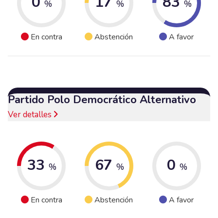
0
17
83
%
%
%
En contra
Abstención
A favor
Partido Polo Democrático Alternativo
Ver detalles
33
67
0
%
%
%
En contra
Abstención
A favor