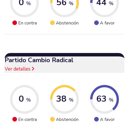
0
56
44
%
%
%
En contra
Abstención
A favor
Partido Cambio Radical
Ver detalles
0
38
63
%
%
%
En contra
Abstención
A favor