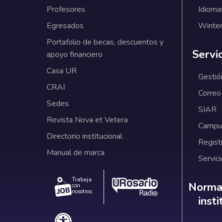
Profesores
Idioma
Egresados
Winter
Portafolio de becas, descuentos y
Servi
apoyo financiero
Casa UR
Gestió
CRAI
Correo
Sedes
SIAR
Revista Nova et Vetera
Campus
Directorio institucional
Regist
Manual de marca
Servici
Trabaja
Norm
Normat
con
nosotros.
inst