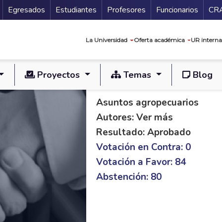
Secundario
Gu
Egresados
Estudiantes
Profesores
Funcionarios
CR
Navegación prin
La Universidad
Oferta académica
UR interna
Proyectos
Temas
Blog
PL C 148/13 S 39/1
Asuntos agropecuarios
Autores: Ver más
Resultado: Aprobado
Votación en Contra: 0
Votación a Favor: 84
Abstención: 80