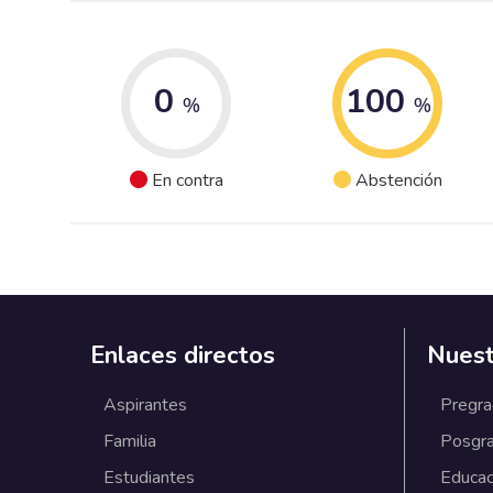
0
100
%
%
En contra
Abstención
Enlaces directos
Nuest
Aspirantes
Pregr
Familia
Posgr
Estudiantes
Educac