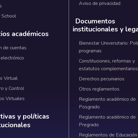
Aviso de privacidad
s
 School
Documentos
institucionales y leg
cios académicos
Bienestar Universitario: Polí
n de cuentas
programas
 electrónico
Constituciones, reformas y
estatutos complementarios
 Virtual
Derechos pecuniarios
ro y Control
Otros reglamentos
os Virtuales
Reglamento académico de
Posgrado
ativas y políticas institucionales
ivas y políticas
Reglamento académico de
itucionales
Pregrado
Reglamentos de Educación