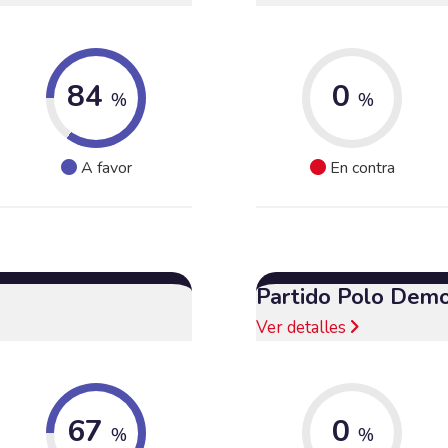
84
0
%
%
A favor
En contra
Partido Polo Demo
Ver detalles
67
0
%
%