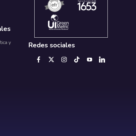
ales
tica y
Redes sociales