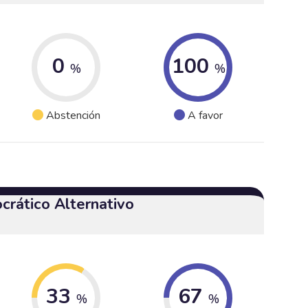
0
100
%
%
Abstención
A favor
crático Alternativo
33
67
%
%