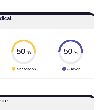
dical
50
50
%
%
Abstención
A favor
rde