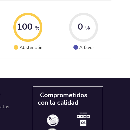
100
0
%
%
Abstención
A favor
s
Comprometidos
con la calidad
datos