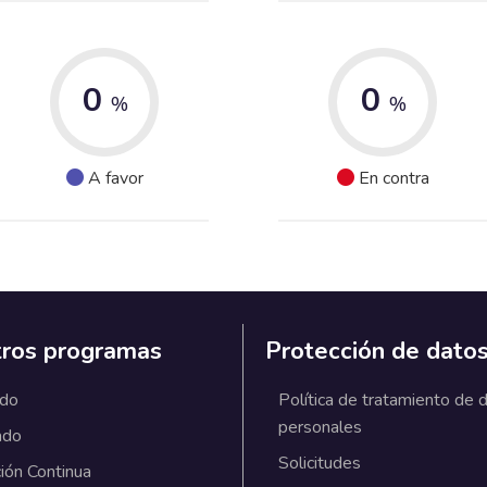
0
0
%
%
A favor
En contra
ros programas
Protección de dato
ado
Política de tratamiento de 
personales
ado
Solicitudes
ión Continua