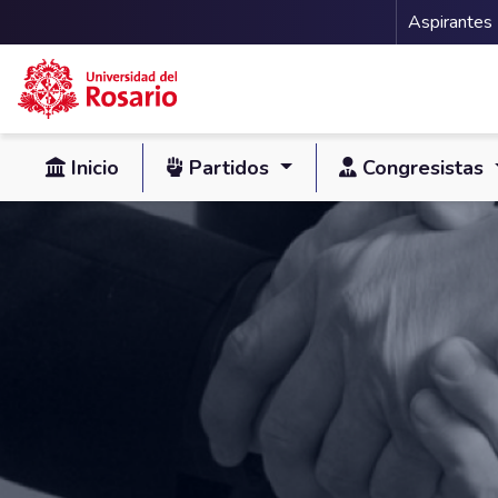
Menu 
Aspirantes
Pasar al contenido principal
Inicio
Partidos
Congresistas