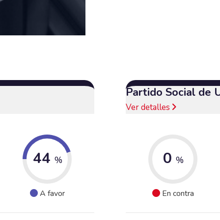
Partido Social de 
Ver detalles
44
0
%
%
A favor
En contra