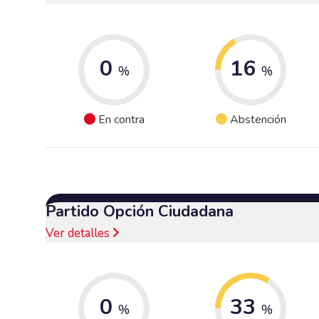
0
16
%
%
En contra
Abstención
Partido Opción Ciudadana
Ver detalles
0
33
%
%