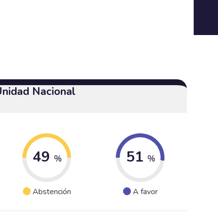
Unidad Nacional
49
51
%
%
Abstención
A favor