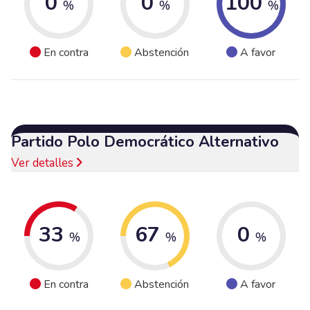
0
0
100
%
%
%
En contra
Abstención
A favor
Partido Polo Democrático Alternativo
Ver detalles
33
67
0
%
%
%
En contra
Abstención
A favor