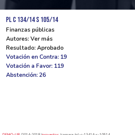
PL C 134/14 S 105/14
Finanzas públicas
Autores: Ver más
Resultado: Aprobado
Votación en Contra: 19
Votación a Favor: 119
Abstención: 26
DEMO-UR
2014-2018
proyectos
camara
pl-c-13414-s-10514