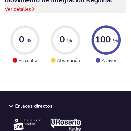
Movimiento de Integración Regional
Ver detalles
0
0
100
%
%
%
En contra
Abstención
A favor
Enlaces directos
Trabaja con
nosotros.